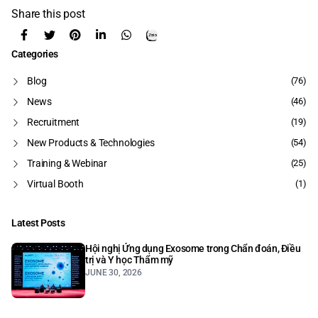
Share this post
Categories
Blog
(76)
News
(46)
Recruitment
(19)
New Products & Technologies
(54)
Training & Webinar
(25)
Virtual Booth
(1)
Latest Posts
Hội nghị Ứng dụng Exosome trong Chẩn đoán, Điều
trị và Y học Thẩm mỹ
JUNE 30, 2026