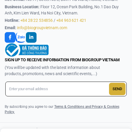
Business Location:
Floor 12, Ocean Park Building, No.1 Dao Duy
Anh, Kim Lien Ward, Ha Noi City, Vietnam.
Hotline:
+84 28 22 534856
/
+84 963 621 421
Email:
info@biogroupvietnam.com
SIGN UP TO RECEIVE INFORMATION FROM BIOGROUP VIETNAM
(You will be updated with the latest information about
products, promotions, news and scientific events,...)
SEND
By subscribing you agree to our
Terms & Conditions and Privacy & Cookies
Policy.
© Copyright 2025 CÔNG TY TNHH BIOGROUP VIETNAM . All Rights