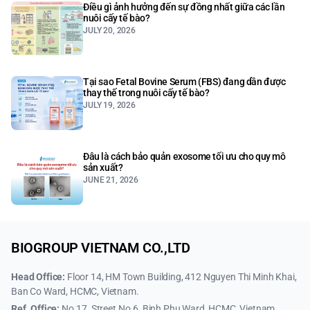
Điều gì ảnh hưởng đến sự đồng nhất giữa các lần
nuôi cấy tế bào?
JULY 20, 2026
Tại sao Fetal Bovine Serum (FBS) đang dần được
thay thế trong nuôi cấy tế bào?
JULY 19, 2026
Đâu là cách bảo quản exosome tối ưu cho quy mô
sản xuất?
JUNE 21, 2026
BIOGROUP VIETNAM CO.,LTD
Head Office:
Floor 14, HM Town Building, 412 Nguyen Thi Minh Khai,
Ban Co Ward, HCMC, Vietnam.
Ref. Office:
No.17, Street No.6, Binh Phu Ward, HCMC, Vietnam.