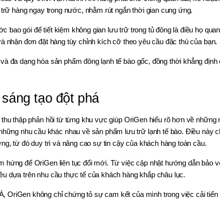
ự trữ hàng ngay trong nước, nhằm rút ngắn thời gian cung ứng.
bao gói để tiết kiệm không gian lưu trữ trong tủ đông là điều họ qua
và nhận đơn đặt hàng tùy chỉnh kích cỡ theo yêu cầu đặc thù của bạn.
 và đa dạng hóa sản phẩm đông lạnh tế bào gốc, đồng thời khẳng định
 sáng tạo đột phá
c thu thập phản hồi từ từng khu vực giúp OriGen hiểu rõ hơn về những
ững nhu cầu khác nhau về sản phẩm lưu trữ lạnh tế bào. Điều này 
ng, từ đó duy trì và nâng cao sự tin cậy của khách hàng toàn cầu.
m hứng để OriGen liên tục đổi mới. Từ việc cập nhật hướng dẫn bảo v
ều dựa trên nhu cầu thực tế của khách hàng khắp châu lục.
, OriGen không chỉ chứng tỏ sự cam kết của mình trong việc cải tiế