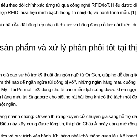
c tiêu theo dõi chính xác từng túi qua công nghệ RFID/IoT. Hiểu được đi
hợp RFID, hứa hẹn minh bạch thông tin nhiệt độ và hành trình mẫu. [1]
hâu Âu đã hãng tiếp nhận tích cực và hãng đang nỗ lực cải thiện, duy 
sản phẩm và xử lý phân phối tốt tại thị
giá cao sự hỗ trợ kỹ thuật đa ngôn ngữ từ OriGen, giúp họ dễ dàng tiếp
àm thế nào để ngăn ngừa túi đông bị vỡ”, những ngân hàng máu cuống 
ng Mỹ. Túi PermaLife® dùng cho tế bào miễn dịch cũng được khen ngợi 
 hàng máu tại Singapore cho biết họ rất hài lòng khi có thể tách một đ
một ngăn.
àng nhanh chóng: OriGen thường xuyên cử chuyên gia sang hỗ trợ đào
t. Điều này xây dựng được lòng tin, thị phần Châu Á ngày càng mở rộng
tics và quy trình vận hành. Khi hàng phải chờ thông quan lâu, kế hoạch