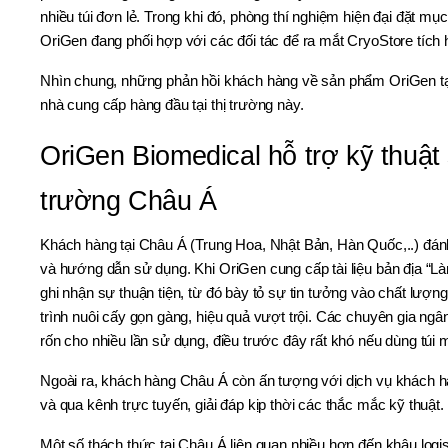
nhiều túi đơn lẻ. Trong khi đó, phòng thí nghiệm hiện đại đặt mụ
OriGen đang phối hợp với các đối tác để ra mắt CryoStore tích 
Nhìn chung, những phản hồi khách hàng về sản phẩm OriGen tại c
nhà cung cấp hàng đầu tại thị trường này.
OriGen Biomedical hỗ trợ kỹ thuật 
trường Châu Á
Khách hàng tại Châu Á (Trung Hoa, Nhật Bản, Hàn Quốc,..) đánh 
và hướng dẫn sử dụng. Khi OriGen cung cấp tài liệu bản địa “L
ghi nhận sự thuận tiện, từ đó bày tỏ sự tin tưởng vào chất lượ
trình nuôi cấy gọn gàng, hiệu quả vượt trội. Các chuyên gia ngân
rốn cho nhiều lần sử dụng, điều trước đây rất khó nếu dùng túi 
Ngoài ra, khách hàng Châu Á còn ấn tượng với dịch vụ khách h
và qua kênh trực tuyến, giải đáp kịp thời các thắc mắc kỹ thuậ
Một số thách thức tại Châu Á liên quan nhiều hơn đến khâu logis