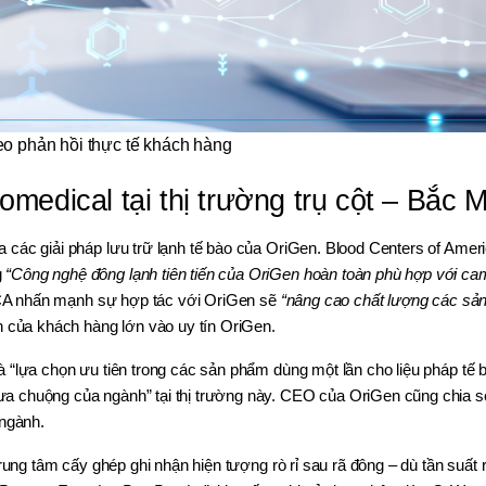
heo phản hồi thực tế khách hàng
medical tại thị trường trụ cột – Bắc 
 các giải pháp lưu trữ lạnh tế bào của OriGen. Blood Centers of Amer
g
“Công nghệ đông lạnh tiên tiến của OriGen hoàn toàn phù hợp với ca
CA nhấn mạnh sự hợp tác với OriGen sẽ
“nâng cao chất lượng các s
in của khách hàng lớn vào uy tín OriGen.
 “lựa chọn ưu tiên trong các sản phẩm dùng một lần cho liệu pháp tế 
a chuộng của ngành” tại thị trường này. CEO của OriGen cũng chia s
 ngành.
rung tâm cấy ghép ghi nhận hiện tượng rò rỉ sau rã đông – dù tần suất 