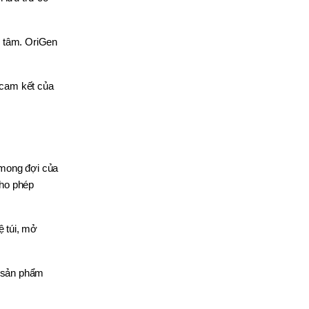
n tâm. OriGen
 cam kết của
 mong đợi của
cho phép
ệ túi, mở
n sản phẩm