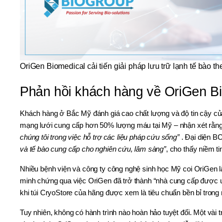
OriGen Biomedical cải tiến giải pháp lưu trữ lạnh tế bào t
Phản hồi khách hàng về OriGen Bio
Khách hàng ở Bắc Mỹ đánh giá cao chất lượng và độ tin cậy của
mạng lưới cung cấp hơn 50% lượng máu tại Mỹ – nhận xét rằn
chúng tôi trong việc hỗ trợ các liệu pháp cứu sống”
. Đại diện B
và tế bào cung cấp cho nghiên cứu, lâm sàng”
, cho thấy niềm t
Nhiều bệnh viện và công ty công nghệ sinh học Mỹ coi OriGen là
minh chứng qua việc OriGen đã trở thành “nhà cung cấp được ư
khi túi CryoStore của hãng được xem là tiêu chuẩn bền bỉ trong
Tuy nhiên, không có hành trình nào hoàn hảo tuyệt đối. Một vài t