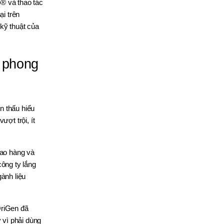
® và thao tác
i trên
 kỹ thuật của
n phong
n thấu hiểu
ợt trội, ít
iao hàng và
ông ty lắng
ành liệu
OriGen đã
 vì phải dùng