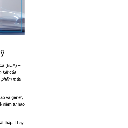
Mỹ
ica (BCA) –
m kết của
ản phẩm máu
bào và gene”,
ẻ niềm tự hào
rất thấp. Thay