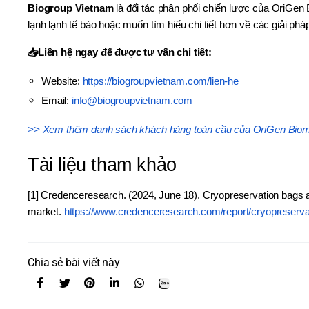
Biogroup Vietnam
là đối tác phân phối chiến lược của OriGe
lạnh lạnh tế bào hoặc muốn tìm hiểu chi tiết hơn về các giải ph
📥Liên hệ ngay để được tư vấn chi tiết:
Website:
https://biogroupvietnam.com/lien-he
Email:
info@biogroupvietnam.com
>> Xem thêm danh sách khách hàng toàn cầu của OriGen Biom
Tài liệu tham khảo
[1] Credenceresearch. (2024, June 18). Cryopreservation bags 
market.
https://www.credenceresearch.com/report/cryopreserva
Chia sẻ bài viết này