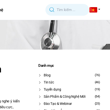
hệ
h
Danh mục
Blog
(76)
Tin tức
(46)
Tuyển dụng
(19)
Sản Phẩm & Công Nghệ Mới
(54)
g nghe ý kiến
Đào Tạo & Webinar
(25)
tiêu cực,