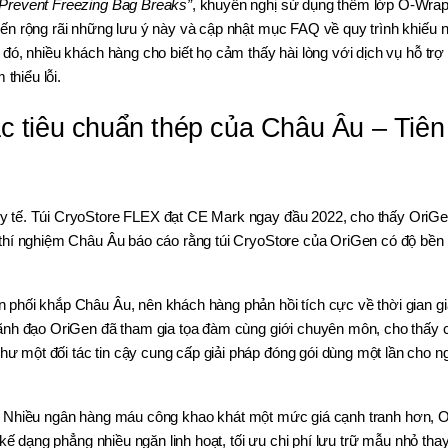
Prevent Freezing Bag Breaks”
, khuyến nghị sử dụng thêm lớp O-Wrap
ến rộng rãi những lưu ý này và cập nhật mục FAQ về quy trình khiếu nạ
đó, nhiều khách hàng cho biết họ cảm thấy hài lòng với dịch vụ hỗ trợ
thiểu lỗi.
c tiêu chuẩn thép của Châu Âu – Tiê
y tế. Túi CryoStore FLEX đạt CE Mark ngay đầu 2022, cho thấy OriGe
hí nghiệm Châu Âu báo cáo rằng túi CryoStore của OriGen có độ bền vư
 phối khắp Châu Âu, nên khách hàng phản hồi tích cực về thời gian g
ãnh đạo OriGen đã tham gia tọa đàm cùng giới chuyên môn, cho thấy c
một đối tác tin cậy cung cấp giải pháp đóng gói dùng một lần cho ng
sinh. Nhiều ngân hàng máu công khao khát một mức giá cạnh tranh hơn, 
kế dạng phẳng nhiều ngăn linh hoạt, tối ưu chi phí lưu trữ mẫu nhỏ thay