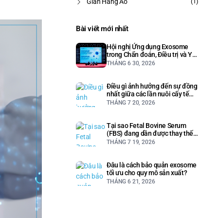
Gian Hàng Ảo
(1)
Bài viết mới nhất
Hội nghị Ứng dụng Exosome
trong Chẩn đoán, Điều trị và Y
học Thẩm mỹ
THÁNG 6 30, 2026
Điều gì ảnh hưởng đến sự đồng
nhất giữa các lần nuôi cấy tế
bào?
THÁNG 7 20, 2026
Tại sao Fetal Bovine Serum
(FBS) đang dần được thay thế
trong nuôi cấy tế bào?
THÁNG 7 19, 2026
Đâu là cách bảo quản exosome
tối ưu cho quy mô sản xuất?
THÁNG 6 21, 2026