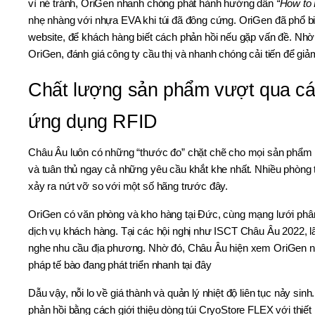
vì né tránh, OriGen nhanh chóng phát hành hướng dẫn
“How to 
nhẹ nhàng với nhựa EVA khi túi đã đông cứng. OriGen đã phổ bi
website, để khách hàng biết cách phản hồi nếu gặp vấn đề. Nhờ 
OriGen, đánh giá công ty cầu thị và nhanh chóng cải tiến để giảm 
Chất lượng sản phẩm vượt qua cá
ứng dụng RFID
Châu Âu luôn có những “thước đo” chặt chẽ cho mọi sản phẩm 
và tuân thủ ngay cả những yêu cầu khắt khe nhất. Nhiều phòng t
xảy ra nứt vỡ so với một số hãng trước đây.
OriGen có văn phòng và kho hàng tại Đức, cùng mạng lưới phân
dịch vụ khách hàng. Tại các hội nghị như ISCT Châu Âu 2022, l
nghe nhu cầu địa phương. Nhờ đó, Châu Âu hiện xem OriGen như 
pháp tế bào đang phát triển nhanh tại đây
Dẫu vậy, nỗi lo về giá thành và quản lý nhiệt độ liên tục nảy 
phản hồi bằng cách giới thiệu dòng túi CryoStore FLEX với thiết 