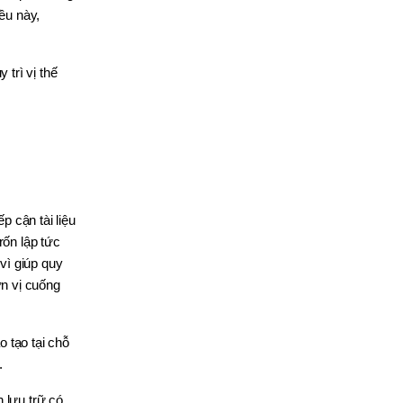
ều này,
trì vị thế
 cận tài liệu
rốn lập tức
vì giúp quy
ơn vị cuống
 tạo tại chỗ
.
 lưu trữ có