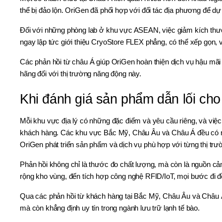
thể bị đảo lộn. OriGen đã phối hợp với đối tác địa phương để d
Đối với những phòng lab ở khu vực ASEAN, việc giảm kích thước 
ngay lập tức giới thiệu CryoStore FLEX phẳng, có thể xếp gọn, 
Các phản hồi từ châu Á giúp OriGen hoàn thiện dịch vụ hậu mãi
hãng đối với thị trường năng động này.
Khi đánh giá sản phẩm dẫn lối cho
Mỗi khu vực địa lý có những đặc điểm và yêu cầu riêng, và việ
khách hàng. Các khu vực Bắc Mỹ, Châu Âu và Châu Á đều có nh
OriGen phát triển sản phẩm và dịch vụ phù hợp với từng thị trườ
Phản hồi không chỉ là thước đo chất lượng, mà còn là nguồn cả
rộng kho vùng, đến tích hợp công nghệ RFID/IoT, mọi bước đi đ
Qua các phản hồi từ khách hàng tại Bắc Mỹ, Châu Âu và Châu Á
mà còn khẳng định uy tín trong ngành lưu trữ lạnh tế bào.