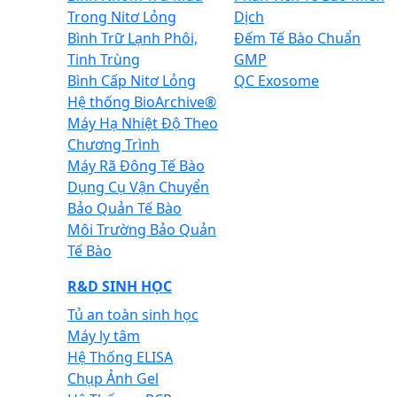
Trong Nitơ Lỏng
Dịch
Bình Trữ Lạnh Phôi,
Đếm Tế Bào Chuẩn
Tinh Trùng
GMP
Bình Cấp Nitơ Lỏng
QC Exosome
Hệ thống BioArchive®
Máy Hạ Nhiệt Độ Theo
Chương Trình
Máy Rã Đông Tế Bào
Dụng Cụ Vận Chuyển
Bảo Quản Tế Bào
Môi Trường Bảo Quản
Tế Bào
R&D SINH HỌC
Tủ an toàn sinh học
Máy ly tâm
Hệ Thống ELISA
Chụp Ảnh Gel