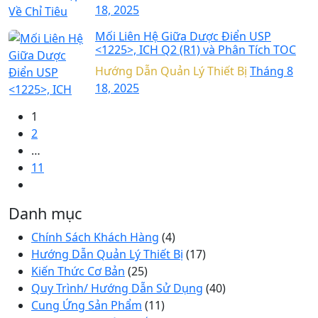
18, 2025
Mối Liên Hệ Giữa Dược Điển USP
<1225>, ICH Q2 (R1) và Phân Tích TOC
Hướng Dẫn Quản Lý Thiết Bị
Tháng 8
18, 2025
1
2
…
11
Danh mục
Chính Sách Khách Hàng
(4)
Hướng Dẫn Quản Lý Thiết Bị
(17)
Kiến Thức Cơ Bản
(25)
Quy Trình/ Hướng Dẫn Sử Dụng
(40)
Cung Ứng Sản Phẩm
(11)