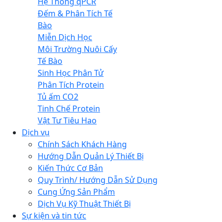
Hệ Thống qPCR
Đếm & Phân Tích Tế
Bào
Miễn Dịch Học
Môi Trường Nuôi Cấy
Tế Bào
Sinh Học Phân Tử
Phân Tích Protein
Tủ ấm CO2
Tinh Chế Protein
Vật Tư Tiêu Hao
Dịch vụ
Chính Sách Khách Hàng
Hướng Dẫn Quản Lý Thiết Bị
Kiến Thức Cơ Bản
Quy Trình/ Hướng Dẫn Sử Dụng
Cung Ứng Sản Phẩm
Dịch Vụ Kỹ Thuật Thiết Bị
Sự kiện và tin tức