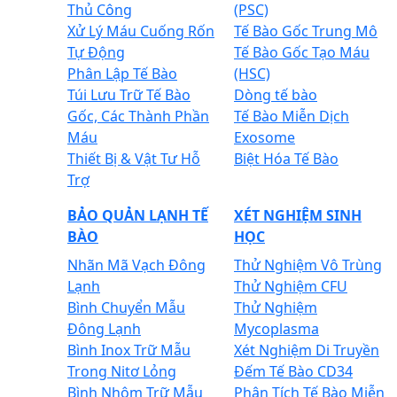
Thủ Công
(PSC)
Xử Lý Máu Cuống Rốn
Tế Bào Gốc Trung Mô
Tự Động
Tế Bào Gốc Tạo Máu
Phân Lập Tế Bào
(HSC)
Túi Lưu Trữ Tế Bào
Dòng tế bào
Gốc, Các Thành Phần
Tế Bào Miễn Dịch
Máu
Exosome
Thiết Bị & Vật Tư Hỗ
Biệt Hóa Tế Bào
Trợ
BẢO QUẢN LẠNH TẾ
XÉT NGHIỆM SINH
BÀO
HỌC
Nhãn Mã Vạch Đông
Thử Nghiệm Vô Trùng
Lạnh
Thử Nghiệm CFU
Bình Chuyển Mẫu
Thử Nghiệm
Đông Lạnh
Mycoplasma
Bình Inox Trữ Mẫu
Xét Nghiệm Di Truyền
Trong Nitơ Lỏng
Đếm Tế Bào CD34
Bình Nhôm Trữ Mẫu
Phân Tích Tế Bào Miễn