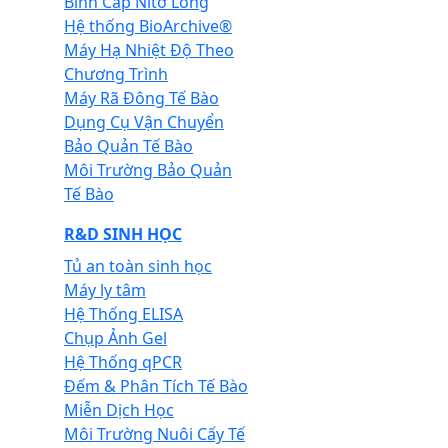
Bình Cấp Nitơ Lỏng
Hệ thống BioArchive®
Máy Hạ Nhiệt Độ Theo
Chương Trình
Máy Rã Đông Tế Bào
Dụng Cụ Vận Chuyển
Bảo Quản Tế Bào
Môi Trường Bảo Quản
Tế Bào
R&D SINH HỌC
Tủ an toàn sinh học
Máy ly tâm
Hệ Thống ELISA
Chụp Ảnh Gel
Hệ Thống qPCR
Đếm & Phân Tích Tế Bào
Miễn Dịch Học
Môi Trường Nuôi Cấy Tế