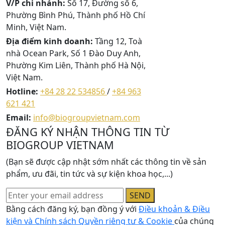
V/P chi nhánh:
Số 17, Đường số 6,
Phường Bình Phú, Thành phố Hồ Chí
Minh, Việt Nam.
Địa điểm kinh doanh:
Tầng 12, Toà
nhà Ocean Park, Số 1 Đào Duy Anh,
Phường Kim Liên, Thành phố Hà Nội,
Việt Nam.
Hotline:
+84 28 22 534856
/
+84 963
621 421
Email:
info@biogroupvietnam.com
ĐĂNG KÝ NHẬN THÔNG TIN TỪ
BIOGROUP VIETNAM
(Bạn sẽ được cập nhật sớm nhất các thông tin về sản
phẩm, ưu đãi, tin tức và sự kiện khoa học,...)
SEND
Bằng cách đăng ký, bạn đồng ý với
Điều khoản & Điều
kiện và Chính sách Quyền riêng tư & Cookie
của chúng