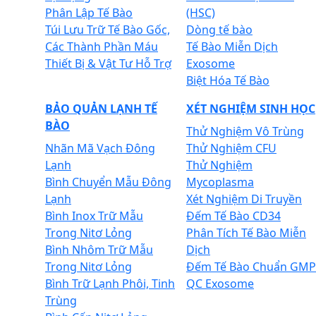
Phân Lập Tế Bào
(HSC)
Túi Lưu Trữ Tế Bào Gốc,
Dòng tế bào
Các Thành Phần Máu
Tế Bào Miễn Dịch
Thiết Bị & Vật Tư Hỗ Trợ
Exosome
Biệt Hóa Tế Bào
BẢO QUẢN LẠNH TẾ
XÉT NGHIỆM SINH HỌC
BÀO
Thử Nghiệm Vô Trùng
Nhãn Mã Vạch Đông
Thử Nghiệm CFU
Lạnh
Thử Nghiệm
Bình Chuyển Mẫu Đông
Mycoplasma
Lạnh
Xét Nghiệm Di Truyền
Bình Inox Trữ Mẫu
Đếm Tế Bào CD34
Trong Nitơ Lỏng
Phân Tích Tế Bào Miễn
Bình Nhôm Trữ Mẫu
Dịch
Trong Nitơ Lỏng
Đếm Tế Bào Chuẩn GMP
Bình Trữ Lạnh Phôi, Tinh
QC Exosome
Trùng