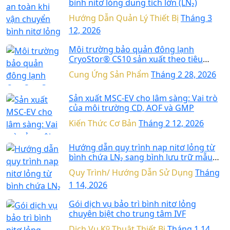
bình nitơ lỏng dung tích lớn (LN₂)
Hướng Dẫn Quản Lý Thiết Bị
Tháng 3
12, 2026
Môi trường bảo quản đông lạnh
CryoStor® CS10 sản xuất theo tiêu
chuẩn cGMP
Cung Ứng Sản Phẩm
Tháng 2 28, 2026
Sản xuất MSC-EV cho lâm sàng: Vai trò
của môi trường CD, AOF và GMP
Kiến Thức Cơ Bản
Tháng 2 12, 2026
Hướng dẫn quy trình nạp nitơ lỏng từ
bình chứa LN₂ sang bình lưu trữ mẫu
sinh học
Quy Trình/ Hướng Dẫn Sử Dụng
Tháng
1 14, 2026
Gói dịch vụ bảo trì bình nitơ lỏng
chuyên biệt cho trung tâm IVF
Dịch Vụ Kỹ Thuật Thiết Bị
Tháng 1 14,