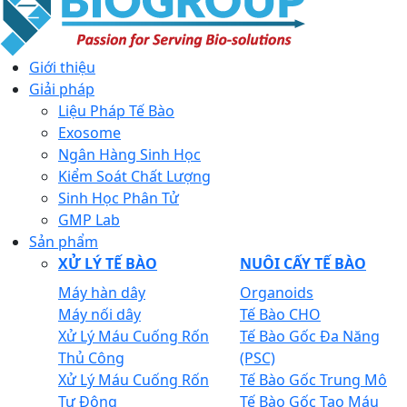
Giới thiệu
Giải pháp
Liệu Pháp Tế Bào
Exosome
Ngân Hàng Sinh Học
Kiểm Soát Chất Lượng
Sinh Học Phân Tử
GMP Lab
Sản phẩm
XỬ LÝ TẾ BÀO
NUÔI CẤY TẾ BÀO
Máy hàn dây
Organoids
Máy nối dây
Tế Bào CHO
Xử Lý Máu Cuống Rốn
Tế Bào Gốc Đa Năng
Thủ Công
(PSC)
Xử Lý Máu Cuống Rốn
Tế Bào Gốc Trung Mô
Tự Động
Tế Bào Gốc Tạo Máu