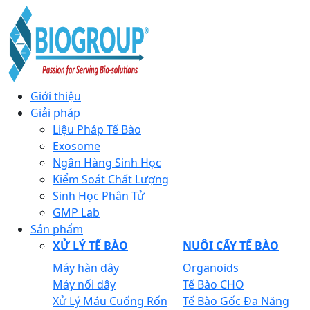
Giới thiệu
Giải pháp
Liệu Pháp Tế Bào
Exosome
Ngân Hàng Sinh Học
Kiểm Soát Chất Lượng
Sinh Học Phân Tử
GMP Lab
Sản phẩm
XỬ LÝ TẾ BÀO
NUÔI CẤY TẾ BÀO
Máy hàn dây
Organoids
Máy nối dây
Tế Bào CHO
Xử Lý Máu Cuống Rốn
Tế Bào Gốc Đa Năng