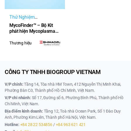
Thử Nghiệm
Mycoplasma
MycoFinder™ – Bộ Kit
phát hiện Mycoplasma
nhanh, chính xác và
chuẩn dược điển Nhật
Thương hiệu
Bản (JP)
CÔNG TY TNHH BIOGROUP VIETNAM
V/P chính:
Tầng 14, Tòa nhà HM Town, 412 Nguyễn Thị Minh Khai,
Phường Bàn Cờ, Thành phố Hồ Chí Minh, Việt Nam.
V/P chi nhánh:
Số 17, Đường số 6, Phường Bình Phú, Thành phố Hồ
Chí Minh, Việt Nam.
Địa điểm kinh doanh:
Tầng 12, Toà nhà Ocean Park, Số 1 Đào Duy
Anh, Phường Kim Liên, Thành phố Hà Nội, Việt Nam.
Hotline:
+84 28 22 534856
/
+84 963 621 421