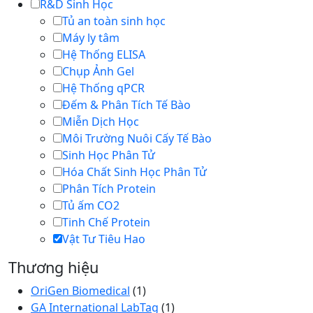
R&D Sinh Học
Tủ an toàn sinh học
Máy ly tâm
Hệ Thống ELISA
Chụp Ảnh Gel
Hệ Thống qPCR
Đếm & Phân Tích Tế Bào
Miễn Dịch Học
Môi Trường Nuôi Cấy Tế Bào
Sinh Học Phân Tử
Hóa Chất Sinh Học Phân Tử
Phân Tích Protein
Tủ ấm CO2
Tinh Chế Protein
Vật Tư Tiêu Hao
Thương hiệu
OriGen Biomedical
(1)
GA International LabTag
(1)