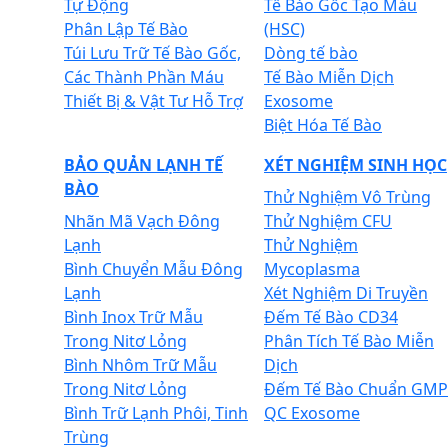
Tự Động
Tế Bào Gốc Tạo Máu
Phân Lập Tế Bào
(HSC)
Túi Lưu Trữ Tế Bào Gốc,
Dòng tế bào
Các Thành Phần Máu
Tế Bào Miễn Dịch
Thiết Bị & Vật Tư Hỗ Trợ
Exosome
Biệt Hóa Tế Bào
BẢO QUẢN LẠNH TẾ
XÉT NGHIỆM SINH HỌC
BÀO
Thử Nghiệm Vô Trùng
Nhãn Mã Vạch Đông
Thử Nghiệm CFU
Lạnh
Thử Nghiệm
Bình Chuyển Mẫu Đông
Mycoplasma
Lạnh
Xét Nghiệm Di Truyền
Bình Inox Trữ Mẫu
Đếm Tế Bào CD34
Trong Nitơ Lỏng
Phân Tích Tế Bào Miễn
Bình Nhôm Trữ Mẫu
Dịch
Trong Nitơ Lỏng
Đếm Tế Bào Chuẩn GMP
Bình Trữ Lạnh Phôi, Tinh
QC Exosome
Trùng