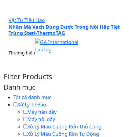
Vật Tư Tiêu Hao
Nhãn Mã Vạch Dùng Được Trong Nồi Hấp Tiệt
Trùng Steri-ThermoTAG
Thương hiệu
Filter Products
Danh mục
Tất cả danh mục
Xử Lý Tế Bào
Máy hàn dây
Máy nối dây
Xử Lý Máu Cuống Rốn Thủ Công
Xử Lý Máu Cuống Rốn Tự Động