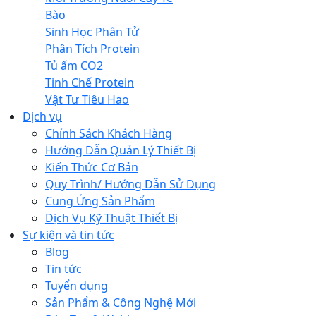
Bào
Sinh Học Phân Tử
Phân Tích Protein
Tủ ấm CO2
Tinh Chế Protein
Vật Tư Tiêu Hao
Dịch vụ
Chính Sách Khách Hàng
Hướng Dẫn Quản Lý Thiết Bị
Kiến Thức Cơ Bản
Quy Trình/ Hướng Dẫn Sử Dụng
Cung Ứng Sản Phẩm
Dịch Vụ Kỹ Thuật Thiết Bị
Sự kiện và tin tức
Blog
Tin tức
Tuyển dụng
Sản Phẩm & Công Nghệ Mới