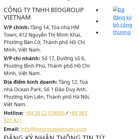
CÔNG TY TNHH BIOGROUP
VIETNAM
V/P chính:
Tầng 14, Tòa nhà HM
Town, 412 Nguyễn Thị Minh Khai,
Phường Bàn Cờ, Thành phố Hồ Chí
Minh, Việt Nam.
V/P chi nhánh:
Số 17, Đường số 6,
Phường Bình Phú, Thành phố Hồ Chí
Minh, Việt Nam.
Địa điểm kinh doanh:
Tầng 12, Toà
nhà Ocean Park, Số 1 Đào Duy Anh,
Phường Kim Liên, Thành phố Hà Nội,
Việt Nam.
Hotline:
+84 28 22 534856
/
+84 963
621 421
Email:
info@biogroupvietnam.com
ĐĂNG KÝ NHẬN THÔNG TIN TỪ