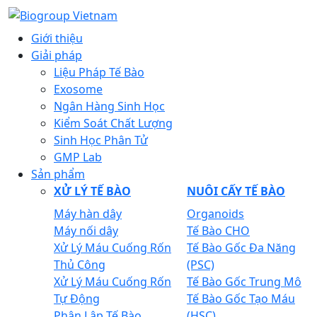
Giới thiệu
Giải pháp
Liệu Pháp Tế Bào
Exosome
Ngân Hàng Sinh Học
Kiểm Soát Chất Lượng
Sinh Học Phân Tử
GMP Lab
Sản phẩm
XỬ LÝ TẾ BÀO
NUÔI CẤY TẾ BÀO
Máy hàn dây
Organoids
Máy nối dây
Tế Bào CHO
Xử Lý Máu Cuống Rốn
Tế Bào Gốc Đa Năng
Thủ Công
(PSC)
Xử Lý Máu Cuống Rốn
Tế Bào Gốc Trung Mô
Tự Động
Tế Bào Gốc Tạo Máu
Phân Lập Tế Bào
(HSC)