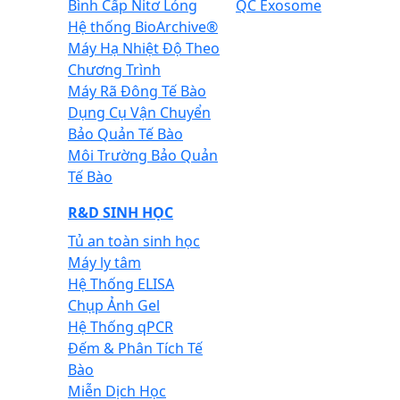
Bình Cấp Nitơ Lỏng
QC Exosome
Hệ thống BioArchive®
Máy Hạ Nhiệt Độ Theo
Chương Trình
Máy Rã Đông Tế Bào
Dụng Cụ Vận Chuyển
Bảo Quản Tế Bào
Môi Trường Bảo Quản
Tế Bào
R&D SINH HỌC
Tủ an toàn sinh học
Máy ly tâm
Hệ Thống ELISA
Chụp Ảnh Gel
Hệ Thống qPCR
Đếm & Phân Tích Tế
Bào
Miễn Dịch Học