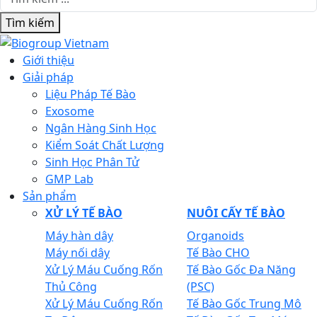
Tìm kiếm
Giới thiệu
Giải pháp
Liệu Pháp Tế Bào
Exosome
Ngân Hàng Sinh Học
Kiểm Soát Chất Lượng
Sinh Học Phân Tử
GMP Lab
Sản phẩm
XỬ LÝ TẾ BÀO
NUÔI CẤY TẾ BÀO
Máy hàn dây
Organoids
Máy nối dây
Tế Bào CHO
Xử Lý Máu Cuống Rốn
Tế Bào Gốc Đa Năng
Thủ Công
(PSC)
Xử Lý Máu Cuống Rốn
Tế Bào Gốc Trung Mô