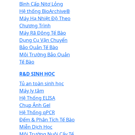
Bình Cấp Nitơ Lỏng
Hệ thống BioArchive®
Máy Hạ Nhiệt Độ Theo
Chương Trình
Máy Rã Đông Tế Bào
Dụng Cụ Vận Chuyển
Bảo Quản Tế Bào
Môi Trường Bảo Quản
Tế Bào
R&D SINH HỌC
Tủ an toàn sinh học
Máy ly tâm
Hệ Thống ELISA
Chụp Ảnh Gel
Hệ Thống qPCR
Đếm & Phân Tích Tế Bào
Miễn Dịch Học
Môi Trường Nuôi Cấy Tế