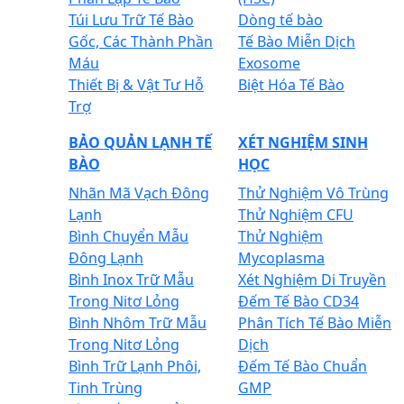
Túi Lưu Trữ Tế Bào
Dòng tế bào
Gốc, Các Thành Phần
Tế Bào Miễn Dịch
Máu
Exosome
Thiết Bị & Vật Tư Hỗ
Biệt Hóa Tế Bào
Trợ
BẢO QUẢN LẠNH TẾ
XÉT NGHIỆM SINH
BÀO
HỌC
Nhãn Mã Vạch Đông
Thử Nghiệm Vô Trùng
Lạnh
Thử Nghiệm CFU
Bình Chuyển Mẫu
Thử Nghiệm
Đông Lạnh
Mycoplasma
Bình Inox Trữ Mẫu
Xét Nghiệm Di Truyền
Trong Nitơ Lỏng
Đếm Tế Bào CD34
Bình Nhôm Trữ Mẫu
Phân Tích Tế Bào Miễn
Trong Nitơ Lỏng
Dịch
Bình Trữ Lạnh Phôi,
Đếm Tế Bào Chuẩn
Tinh Trùng
GMP