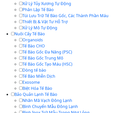
Xử Lý Tủy Xương Tự Động
Phân Lập Tế Bào
Túi Lưu Trữ Tế Bào Gốc, Các Thành Phần Máu
Thiết Bị & Vật Tư Hỗ Trợ
Xử Lý Mô Tự Động
Nuôi Cấy Tế Bào
Organoids
Tế Bào CHO
Tế Bào Gốc Đa Năng (PSC)
Tế Bào Gốc Trung Mô
Tế Bào Gốc Tạo Máu (HSC)
Dòng tế bào
Tế Bào Miễn Dịch
Exosome
Biệt Hóa Tế Bào
Bảo Quản Lạnh Tế Bào
Nhãn Mã Vạch Đông Lạnh
Bình Chuyển Mẫu Đông Lạnh
Bình Inox Trữ Mẫu Trong Nitơ Lỏng