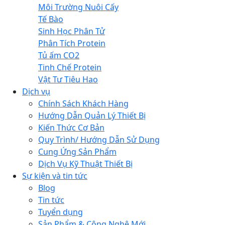
Môi Trường Nuôi Cấy
Tế Bào
Sinh Học Phân Tử
Phân Tích Protein
Tủ ấm CO2
Tinh Chế Protein
Vật Tư Tiêu Hao
Dịch vụ
Chính Sách Khách Hàng
Hướng Dẫn Quản Lý Thiết Bị
Kiến Thức Cơ Bản
Quy Trình/ Hướng Dẫn Sử Dụng
Cung Ứng Sản Phẩm
Dịch Vụ Kỹ Thuật Thiết Bị
Sự kiện và tin tức
Blog
Tin tức
Tuyển dụng
Sản Phẩm & Công Nghệ Mới