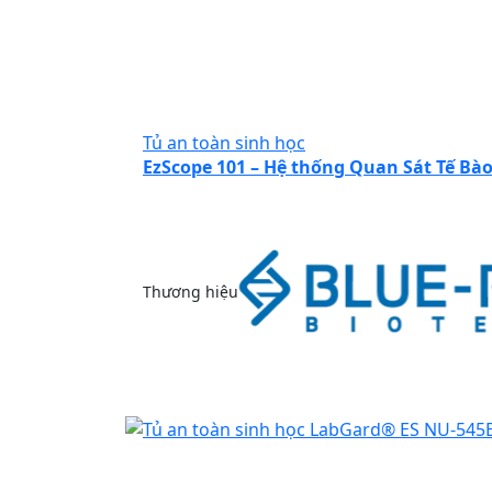
Tủ an toàn sinh học
EzScope 101 – Hệ thống Quan Sát Tế Bà
Thương hiệu