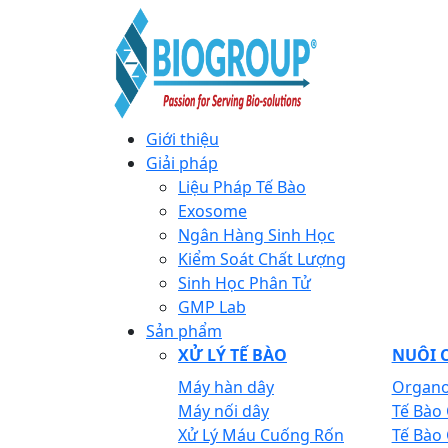
Giới thiệu
Giải pháp
Liệu Pháp Tế Bào
Exosome
Ngân Hàng Sinh Học
Kiểm Soát Chất Lượng
Sinh Học Phân Tử
GMP Lab
Sản phẩm
XỬ LÝ TẾ BÀO
NUÔI C
Máy hàn dây
Organo
Máy nối dây
Tế Bào
Xử Lý Máu Cuống Rốn
Tế Bào