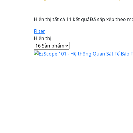
Hiển thị tất cả 11 kết quả
Đã sắp xếp theo mớ
Filter
Hiển thị: