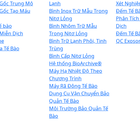
 Gốc Trung Mô
Lạnh
Xét Nghiệ
 Gốc Tạo Máu
Bình Inox Trữ Mẫu Trong
Đếm Tế B
Nitơ Lỏng
Phân Tích
ế bào
Bình Nhôm Trữ Mẫu
Dịch
 Miễn Dịch
Trong Nitơ Lỏng
Đếm Tế B
me
Bình Trữ Lạnh Phôi, Tinh
QC Exoso
a Tế Bào
Trùng
Bình Cấp Nitơ Lỏng
Hệ thống BioArchive®
Máy Hạ Nhiệt Độ Theo
Chương Trình
Máy Rã Đông Tế Bào
Dụng Cụ Vận Chuyển Bảo
Quản Tế Bào
Môi Trường Bảo Quản Tế
Bào