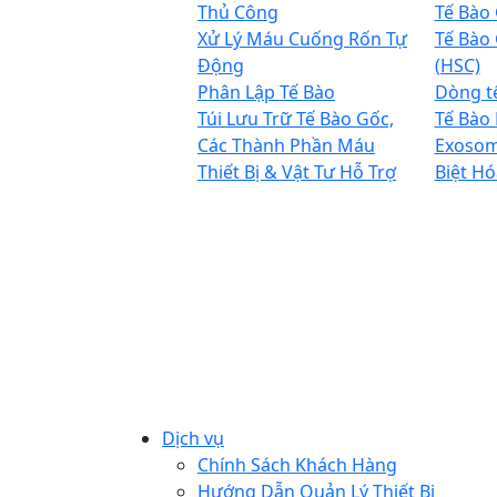
Thủ Công
Tế Bào
Xử Lý Máu Cuống Rốn Tự
Tế Bào
Động
(HSC)
Phân Lập Tế Bào
Dòng t
Túi Lưu Trữ Tế Bào Gốc,
Tế Bào
Các Thành Phần Máu
Exoso
Thiết Bị & Vật Tư Hỗ Trợ
Biệt Hó
Dịch vụ
Chính Sách Khách Hàng
Hướng Dẫn Quản Lý Thiết Bị