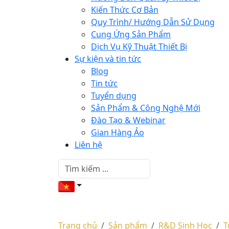
Kiến Thức Cơ Bản
Quy Trình/ Hướng Dẫn Sử Dụng
Cung Ứng Sản Phẩm
Dịch Vụ Kỹ Thuật Thiết Bị
Sự kiện và tin tức
Blog
Tin tức
Tuyển dụng
Sản Phẩm & Công Nghệ Mới
Đào Tạo & Webinar
Gian Hàng Ảo
Liên hệ
Trang chủ
Sản phẩm
R&D Sinh Học
T