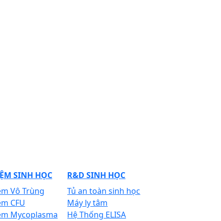
ỆM SINH HỌC
R&D SINH HỌC
ệm Vô Trùng
Tủ an toàn sinh học
ệm CFU
Máy ly tâm
ệm Mycoplasma
Hệ Thống ELISA