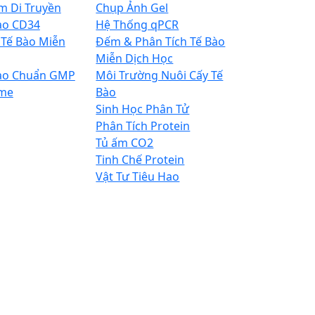
m Di Truyền
Chụp Ảnh Gel
ào CD34
Hệ Thống qPCR
 Tế Bào Miễn
Đếm & Phân Tích Tế Bào
Miễn Dịch Học
ào Chuẩn GMP
Môi Trường Nuôi Cấy Tế
me
Bào
Sinh Học Phân Tử
Phân Tích Protein
Tủ ấm CO2
Tinh Chế Protein
Vật Tư Tiêu Hao