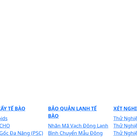
ẤY TẾ BÀO
BẢO QUẢN LẠNH TẾ
XÉT NGHI
BÀO
ids
Thử Nghi
 CHO
Nhãn Mã Vạch Đông Lạnh
Thử Nghi
 Gốc Đa Năng (PSC)
Bình Chuyển Mẫu Đông
Thử Nghi