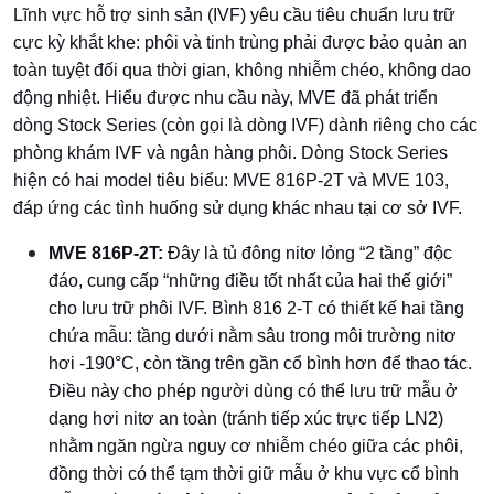
Lĩnh vực hỗ trợ sinh sản (IVF) yêu cầu tiêu chuẩn lưu trữ
cực kỳ khắt khe: phôi và tinh trùng phải được bảo quản an
toàn tuyệt đối qua thời gian, không nhiễm chéo, không dao
động nhiệt. Hiểu được nhu cầu này, MVE đã phát triển
dòng Stock Series (còn gọi là dòng IVF) dành riêng cho các
phòng khám IVF và ngân hàng phôi. Dòng Stock Series
hiện có hai model tiêu biểu: MVE 816P-2T và MVE 103,
đáp ứng các tình huống sử dụng khác nhau tại cơ sở IVF.
MVE 816P-2T:
Đây là tủ đông nitơ lỏng “2 tầng” độc
đáo, cung cấp “những điều tốt nhất của hai thế giới”
cho lưu trữ phôi IVF. Bình 816 2-T có thiết kế hai tầng
chứa mẫu: tầng dưới nằm sâu trong môi trường nitơ
hơi -190°C, còn tầng trên gần cổ bình hơn để thao tác.
Điều này cho phép người dùng có thể lưu trữ mẫu ở
dạng hơi nitơ an toàn (tránh tiếp xúc trực tiếp LN2)
nhằm ngăn ngừa nguy cơ nhiễm chéo giữa các phôi,
đồng thời có thể tạm thời giữ mẫu ở khu vực cổ bình