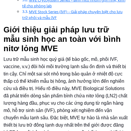
MVE CryoSystem Series – Bình nitơ nhôm gọn nhẹ, kinh
tế cho phòng lab
MVE Stock Series (IVF) – Giải pháp chuyên biệt cho lưu
trữ phôi và mẫu IVF
Giới thiệu giải pháp lưu trữ
mẫu sinh học an toàn với bình
nitơ lỏng MVE
Lưu trữ mẫu sinh học quý giá (tế bào gốc, mô, phôi IVF,
vaccine, v.v.) đòi hỏi môi trường lạnh sâu ổn định và thiết bị
tin cậy. Chỉ một sai sót nhỏ trong bảo quản ở nhiệt độ cực
thấp có thể khiến mẫu bị hỏng, ảnh hưởng lớn đến nghiên
cứu và điều trị. Hiểu rõ điều này, MVE Biological Solutions
đã phát triển dòng sản phẩm bình chứa nitơ lỏng (LN2) chất
lượng hàng đầu, phục vụ cho các ứng dụng từ ngân hàng
mô, hỗ trợ sinh sản (IVF), phòng xét nghiệm đến vận
chuyển mẫu lạnh sâu. Đặc biệt, MVE tự hào là nhà sản xuất
thiết bị lưu trữ đông lạnh duy nhất trên thế giới được đăng