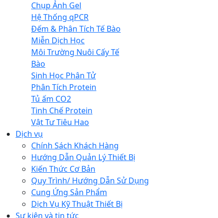
Chụp Ảnh Gel
Hệ Thống qPCR
Đếm & Phân Tích Tế Bào
Miễn Dịch Học
Môi Trường Nuôi Cấy Tế
Bào
Sinh Học Phân Tử
Phân Tích Protein
Tủ ấm CO2
Tinh Chế Protein
Vật Tư Tiêu Hao
Dịch vụ
Chính Sách Khách Hàng
Hướng Dẫn Quản Lý Thiết Bị
Kiến Thức Cơ Bản
Quy Trình/ Hướng Dẫn Sử Dụng
Cung Ứng Sản Phẩm
Dịch Vụ Kỹ Thuật Thiết Bị
Sự kiện và tin tức