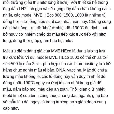
môi trường (tiêu thụ nitơ lỏng ít hơn). Với thiết kế hệ thống
ống dẫn LN2 tinh gọn và sử dụng dây dẫn chân không cách
nhiệt, các model MVE HEco 800, 1500, 1800 là những tủ
đông hơi nitơ lỏng hiệu suất cao nhất hiện nay. Chúng cung
cấp khả năng lưu trữ “khô” ở nhiệt độ -190°C ổn định, loại
bỏ nguy cơ nhiễm chéo do mẫu tiếp xúc trực tiếp với nitơ
lỏng, đồng thời giúp giảm hao hụt nitơ.
Một ưu điểm đáng giá của MVE HEco là dung lượng lưu
trữ cực lớn. Ví dụ, model MVE HEco 1800 có thể chứa tới
~94.500 lọ mẫu 2ml – phù hợp cho các biorepository lưu trữ
hàng chục nghìn mẫu tế bào, DNA, vaccine. Mặc dù chứa
lượng mẫu khổng lồ, các tủ đông này vẫn duy trì nhiệt độ
đồng nhất -190°C ngay cả ở vị trí cao nhất trong giá để
mẫu, đảm bảo mọi mẫu đều an toàn. Thời gian giữ nhiệt
(hold time) của bình cũng thuộc hàng đầu ngành, giúp bảo
vệ mẫu lâu dài ngay cả trong trường hợp gián đoạn cung
cấp nitơ.