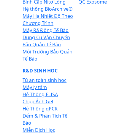
Bình Cấp Nitơ Lỏng
QC Exosome
Hệ thống BioArchive®
Máy Hạ Nhiệt Độ Theo
Chương Trình
Máy Rã Đông Tế Bào
Dụng Cụ Vận Chuyển
Bảo Quản Tế Bào
Môi Trường Bảo Quản
Tế Bào
R&D SINH HỌC
Tủ an toàn sinh học
Máy ly tâm
Hệ Thống ELISA
Chụp Ảnh Gel
Hệ Thống qPCR
Đếm & Phân Tích Tế
Bào
Miễn Dịch Học