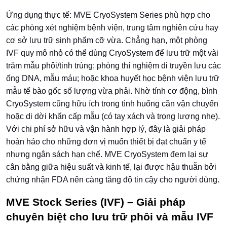
Ứng dụng thực tế: MVE CryoSystem Series phù hợp cho
các phòng xét nghiệm bệnh viện, trung tâm nghiên cứu hay
cơ sở lưu trữ sinh phẩm cỡ vừa. Chẳng hạn, một phòng
IVF quy mô nhỏ có thể dùng CryoSystem để lưu trữ một vài
trăm mẫu phôi/tinh trùng; phòng thí nghiệm di truyền lưu các
ống DNA, mẫu máu; hoặc khoa huyết học bệnh viện lưu trữ
mẫu tế bào gốc số lượng vừa phải. Nhờ tính cơ động, bình
CryoSystem cũng hữu ích trong tình huống cần vận chuyển
hoặc di dời khẩn cấp mẫu (có tay xách và trọng lượng nhẹ).
Với chi phí sở hữu và vận hành hợp lý, đây là giải pháp
hoàn hảo cho những đơn vị muốn thiết bị đạt chuẩn y tế
nhưng ngân sách hạn chế. MVE CryoSystem đem lại sự
cân bằng giữa hiệu suất và kinh tế, lại được hậu thuẫn bởi
chứng nhận FDA nên càng tăng độ tin cậy cho người dùng.
MVE Stock Series (IVF) – Giải pháp
chuyên biệt cho lưu trữ phôi và mẫu IVF