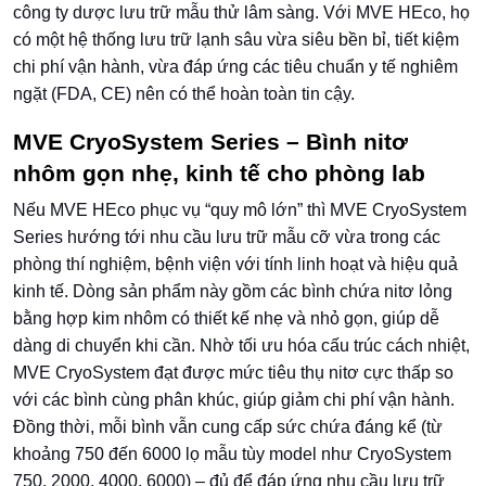
công ty dược lưu trữ mẫu thử lâm sàng. Với MVE HEco, họ
có một hệ thống lưu trữ lạnh sâu vừa siêu bền bỉ, tiết kiệm
chi phí vận hành, vừa đáp ứng các tiêu chuẩn y tế nghiêm
ngặt (FDA, CE) nên có thể hoàn toàn tin cậy.
MVE CryoSystem Series – Bình nitơ
nhôm gọn nhẹ, kinh tế cho phòng lab
Nếu MVE HEco phục vụ “quy mô lớn” thì MVE CryoSystem
Series hướng tới nhu cầu lưu trữ mẫu cỡ vừa trong các
phòng thí nghiệm, bệnh viện với tính linh hoạt và hiệu quả
kinh tế. Dòng sản phẩm này gồm các bình chứa nitơ lỏng
bằng hợp kim nhôm có thiết kế nhẹ và nhỏ gọn, giúp dễ
dàng di chuyển khi cần. Nhờ tối ưu hóa cấu trúc cách nhiệt,
MVE CryoSystem đạt được mức tiêu thụ nitơ cực thấp so
với các bình cùng phân khúc, giúp giảm chi phí vận hành.
Đồng thời, mỗi bình vẫn cung cấp sức chứa đáng kể (từ
khoảng 750 đến 6000 lọ mẫu tùy model như CryoSystem
750, 2000, 4000, 6000) – đủ để đáp ứng nhu cầu lưu trữ