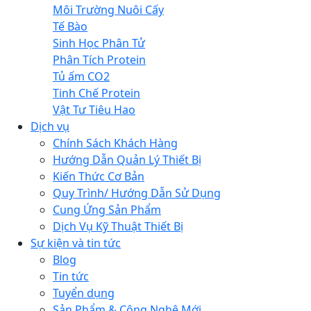
Môi Trường Nuôi Cấy
Tế Bào
Sinh Học Phân Tử
Phân Tích Protein
Tủ ấm CO2
Tinh Chế Protein
Vật Tư Tiêu Hao
Dịch vụ
Chính Sách Khách Hàng
Hướng Dẫn Quản Lý Thiết Bị
Kiến Thức Cơ Bản
Quy Trình/ Hướng Dẫn Sử Dụng
Cung Ứng Sản Phẩm
Dịch Vụ Kỹ Thuật Thiết Bị
Sự kiện và tin tức
Blog
Tin tức
Tuyển dụng
Sản Phẩm & Công Nghệ Mới