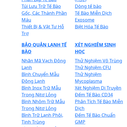
Túi Lưu Trữ Tế Bào
Dòng tế bào
Gốc, Các Thành Phần
Tế Bào Miễn Dịch
Máu
Exosome
Thiết Bị & Vật Tư Hỗ
Biệt Hóa Tế Bào
Trợ
BẢO QUẢN LẠNH TẾ
XÉT NGHIỆM SINH
BÀO
HỌC
Nhãn Mã Vạch Đông
Thử Nghiệm Vô Trùng
Lạnh
Thử Nghiệm CFU
Bình Chuyển Mẫu
Thử Nghiệm
Đông Lạnh
Mycoplasma
Bình Inox Trữ Mẫu
Xét Nghiệm Di Truyền
Trong Nitơ Lỏng
Đếm Tế Bào CD34
Bình Nhôm Trữ Mẫu
Phân Tích Tế Bào Miễn
Trong Nitơ Lỏng
Dịch
Bình Trữ Lạnh Phôi,
Đếm Tế Bào Chuẩn
Tinh Trùng
GMP