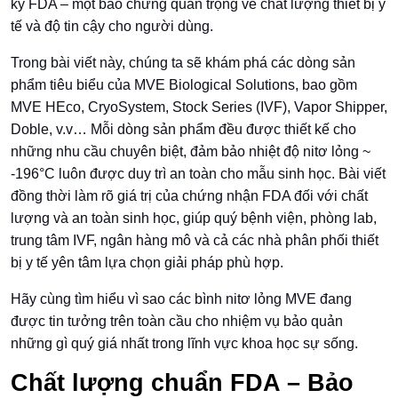
ký FDA – một bảo chứng quan trọng về chất lượng thiết bị y
tế và độ tin cậy cho người dùng.
Trong bài viết này, chúng ta sẽ khám phá các dòng sản
phẩm tiêu biểu của MVE Biological Solutions, bao gồm
MVE HEco, CryoSystem, Stock Series (IVF), Vapor Shipper,
Doble, v.v… Mỗi dòng sản phẩm đều được thiết kế cho
những nhu cầu chuyên biệt, đảm bảo nhiệt độ nitơ lỏng ~
-196°C luôn được duy trì an toàn cho mẫu sinh học. Bài viết
đồng thời làm rõ giá trị của chứng nhận FDA đối với chất
lượng và an toàn sinh học, giúp quý bệnh viện, phòng lab,
trung tâm IVF, ngân hàng mô và cả các nhà phân phối thiết
bị y tế yên tâm lựa chọn giải pháp phù hợp.
Hãy cùng tìm hiểu vì sao các bình nitơ lỏng MVE đang
được tin tưởng trên toàn cầu cho nhiệm vụ bảo quản
những gì quý giá nhất trong lĩnh vực khoa học sự sống.
Chất lượng chuẩn FDA – Bảo