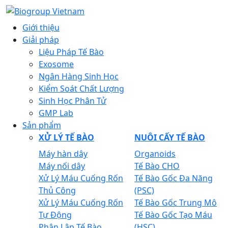
Giới thiệu
Giải pháp
Liệu Pháp Tế Bào
Exosome
Ngân Hàng Sinh Học
Kiểm Soát Chất Lượng
Sinh Học Phân Tử
GMP Lab
Sản phẩm
XỬ LÝ TẾ BÀO
NUÔI CẤY TẾ BÀO
Máy hàn dây
Organoids
Máy nối dây
Tế Bào CHO
Xử Lý Máu Cuống Rốn
Tế Bào Gốc Đa Năng
Thủ Công
(PSC)
Xử Lý Máu Cuống Rốn
Tế Bào Gốc Trung Mô
Tự Động
Tế Bào Gốc Tạo Máu
Phân Lập Tế Bào
(HSC)