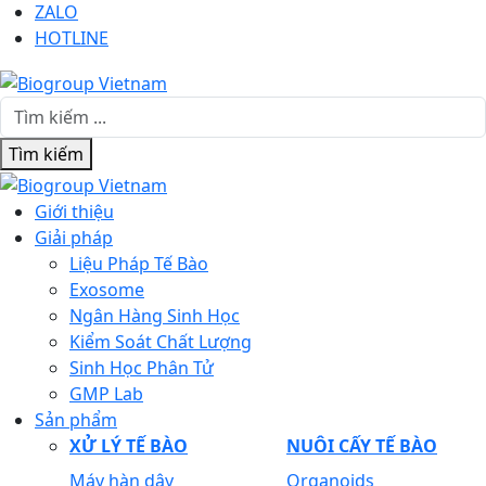
ZALO
HOTLINE
Tìm kiếm
Giới thiệu
Giải pháp
Liệu Pháp Tế Bào
Exosome
Ngân Hàng Sinh Học
Kiểm Soát Chất Lượng
Sinh Học Phân Tử
GMP Lab
Sản phẩm
XỬ LÝ TẾ BÀO
NUÔI CẤY TẾ BÀO
Máy hàn dây
Organoids