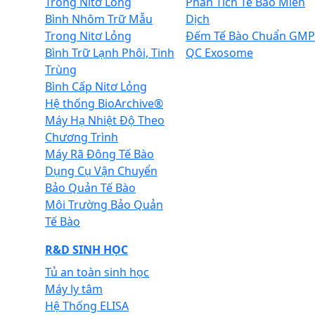
Trong Nitơ Lỏng
Phân Tích Tế Bào Miễn
Bình Nhôm Trữ Mẫu
Dịch
Trong Nitơ Lỏng
Đếm Tế Bào Chuẩn GMP
Bình Trữ Lạnh Phôi, Tinh
QC Exosome
Trùng
Bình Cấp Nitơ Lỏng
Hệ thống BioArchive®
Máy Hạ Nhiệt Độ Theo
Chương Trình
Máy Rã Đông Tế Bào
Dụng Cụ Vận Chuyển
Bảo Quản Tế Bào
Môi Trường Bảo Quản
Tế Bào
R&D SINH HỌC
Tủ an toàn sinh học
Máy ly tâm
Hệ Thống ELISA