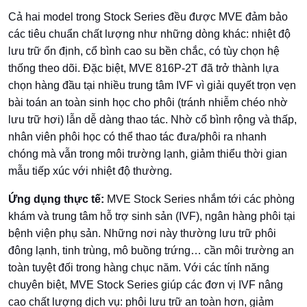
Cả hai model trong Stock Series đều được MVE đảm bảo
các tiêu chuẩn chất lượng như những dòng khác: nhiệt độ
lưu trữ ổn định, cổ bình cao su bền chắc, có tùy chọn hệ
thống theo dõi. Đặc biệt, MVE 816P-2T đã trở thành lựa
chọn hàng đầu tại nhiều trung tâm IVF vì giải quyết trọn vẹn
bài toán an toàn sinh học cho phôi (tránh nhiễm chéo nhờ
lưu trữ hơi) lẫn dễ dàng thao tác. Nhờ cổ bình rộng và thấp,
nhân viên phôi học có thể thao tác đưa/phôi ra nhanh
chóng mà vẫn trong môi trường lạnh, giảm thiểu thời gian
mẫu tiếp xúc với nhiệt độ thường.
Ứng dụng thực tế:
MVE Stock Series nhắm tới các phòng
khám và trung tâm hỗ trợ sinh sản (IVF), ngân hàng phôi tại
bệnh viện phụ sản. Những nơi này thường lưu trữ phôi
đông lạnh, tinh trùng, mô buồng trứng… cần môi trường an
toàn tuyệt đối trong hàng chục năm. Với các tính năng
chuyên biệt, MVE Stock Series giúp các đơn vị IVF nâng
cao chất lượng dịch vụ: phôi lưu trữ an toàn hơn, giảm