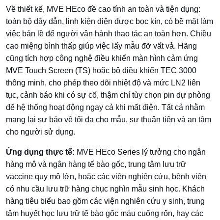
Về thiết kế, MVE HEco đề cao tính an toàn và tiện dụng:
toàn bộ dây dẫn, linh kiện điện được bọc kín, có bề mặt làm
việc bản lề để người vận hành thao tác an toàn hơn. Chiều
cao miệng bình thấp giúp việc lấy mẫu đỡ vất vả. Hãng
cũng tích hợp công nghệ điều khiển màn hình cảm ứng
MVE Touch Screen (TS) hoặc bộ điều khiển TEC 3000
thông minh, cho phép theo dõi nhiệt độ và mức LN2 liên
tục, cảnh báo khi có sự cố, thậm chí tùy chọn pin dự phòng
để hệ thống hoạt động ngay cả khi mất điện. Tất cả nhằm
mang lại sự bảo vệ tối đa cho mẫu, sự thuận tiện và an tâm
cho người sử dụng.
Ứng dụng thực tế:
MVE HEco Series lý tưởng cho ngân
hàng mô và ngân hàng tế bào gốc, trung tâm lưu trữ
vaccine quy mô lớn, hoặc các viện nghiên cứu, bệnh viện
có nhu cầu lưu trữ hàng chục nghìn mẫu sinh học. Khách
hàng tiêu biểu bao gồm các viện nghiên cứu y sinh, trung
tâm huyết học lưu trữ tế bào gốc máu cuống rốn, hay các