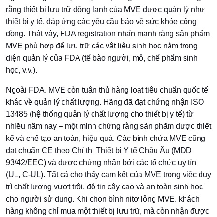
rằng thiết bị lưu trữ đông lạnh của MVE được quản lý như
thiết bị y tế, đáp ứng các yêu cầu bảo vệ sức khỏe cộng
đồng. Thật vậy, FDA registration nhấn mạnh rằng sản phẩm
MVE phù hợp để lưu trữ các vật liệu sinh học nằm trong
diện quản lý của FDA (tế bào người, mô, chế phẩm sinh
học, v.v.).
Ngoài FDA, MVE còn tuân thủ hàng loạt tiêu chuẩn quốc tế
khác về quản lý chất lượng. Hãng đã đạt chứng nhận ISO
13485 (hệ thống quản lý chất lượng cho thiết bị y tế) từ
nhiều năm nay – một minh chứng rằng sản phẩm được thiết
kế và chế tạo an toàn, hiệu quả. Các bình chứa MVE cũng
đạt chuẩn CE theo Chỉ thị Thiết bị Y tế Châu Âu (MDD
93/42/EEC) và được chứng nhận bởi các tổ chức uy tín
(UL, C-UL). Tất cả cho thấy cam kết của MVE trong việc duy
trì chất lượng vượt trội, độ tin cậy cao và an toàn sinh học
cho người sử dụng. Khi chọn bình nitơ lỏng MVE, khách
hàng không chỉ mua một thiết bị lưu trữ, mà còn nhận được