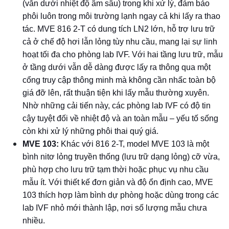
(vẫn dưới nhiệt độ âm sâu) trong khi xử lý, đảm bảo
phôi luôn trong môi trường lạnh ngay cả khi lấy ra thao
tác. MVE 816 2-T có dung tích LN2 lớn, hỗ trợ lưu trữ
cả ở chế độ hơi lẫn lỏng tùy nhu cầu, mang lại sự linh
hoạt tối đa cho phòng lab IVF. Với hai tầng lưu trữ, mẫu
ở tầng dưới vẫn dễ dàng được lấy ra thông qua một
cổng truy cập thông minh mà không cần nhấc toàn bộ
giá đỡ lên, rất thuận tiện khi lấy mẫu thường xuyên.
Nhờ những cải tiến này, các phòng lab IVF có độ tin
cậy tuyệt đối về nhiệt độ và an toàn mẫu – yếu tố sống
còn khi xử lý những phôi thai quý giá.
MVE 103:
Khác với 816 2-T, model MVE 103 là một
bình nitơ lỏng truyền thống (lưu trữ dạng lỏng) cỡ vừa,
phù hợp cho lưu trữ tạm thời hoặc phục vụ nhu cầu
mẫu ít. Với thiết kế đơn giản và độ ổn định cao, MVE
103 thích hợp làm bình dự phòng hoặc dùng trong các
lab IVF nhỏ mới thành lập, nơi số lượng mẫu chưa
nhiều.