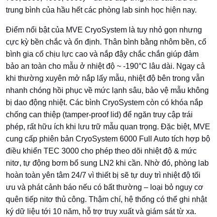
trung bình của hầu hết các phòng lab sinh học hiện nay.
Điểm nổi bật của MVE CryoSystem là tuy nhỏ gọn nhưng
cực kỳ bền chắc và ổn định. Thân bình bằng nhôm bền, cổ
bình gia cố chịu lực cao và nắp đậy chắc chắn giúp đảm
bảo an toàn cho mẫu ở nhiệt độ ~ -190°C lâu dài. Ngay cả
khi thường xuyên mở nắp lấy mẫu, nhiệt độ bên trong vẫn
nhanh chóng hồi phục về mức lạnh sâu, bảo vệ mẫu không
bị dao động nhiệt. Các bình CryoSystem còn có khóa nắp
chống can thiệp (tamper-proof lid) để ngăn truy cập trái
phép, rất hữu ích khi lưu trữ mẫu quan trọng. Đặc biệt, MVE
cung cấp phiên bản CryoSystem 6000 Full Auto tích hợp bộ
điều khiển TEC 3000 cho phép theo dõi nhiệt độ & mức
nitơ, tự động bơm bổ sung LN2 khi cần. Nhờ đó, phòng lab
hoàn toàn yên tâm 24/7 vì thiết bị sẽ tự duy trì nhiệt độ tối
ưu và phát cảnh báo nếu có bất thường – loại bỏ nguy cơ
quên tiếp nitơ thủ công. Thậm chí, hệ thống có thể ghi nhật
ký dữ liệu tới 10 năm, hỗ trợ truy xuất và giám sát từ xa.