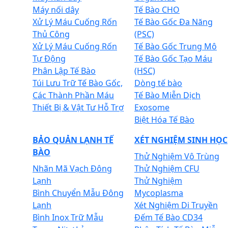
Máy nối dây
Tế Bào CHO
Xử Lý Máu Cuống Rốn
Tế Bào Gốc Đa Năng
Thủ Công
(PSC)
Xử Lý Máu Cuống Rốn
Tế Bào Gốc Trung Mô
Tự Động
Tế Bào Gốc Tạo Máu
Phân Lập Tế Bào
(HSC)
Túi Lưu Trữ Tế Bào Gốc,
Dòng tế bào
Các Thành Phần Máu
Tế Bào Miễn Dịch
Thiết Bị & Vật Tư Hỗ Trợ
Exosome
Biệt Hóa Tế Bào
BẢO QUẢN LẠNH TẾ
XÉT NGHIỆM SINH HỌC
BÀO
Thử Nghiệm Vô Trùng
Nhãn Mã Vạch Đông
Thử Nghiệm CFU
Lạnh
Thử Nghiệm
Bình Chuyển Mẫu Đông
Mycoplasma
Lạnh
Xét Nghiệm Di Truyền
Bình Inox Trữ Mẫu
Đếm Tế Bào CD34