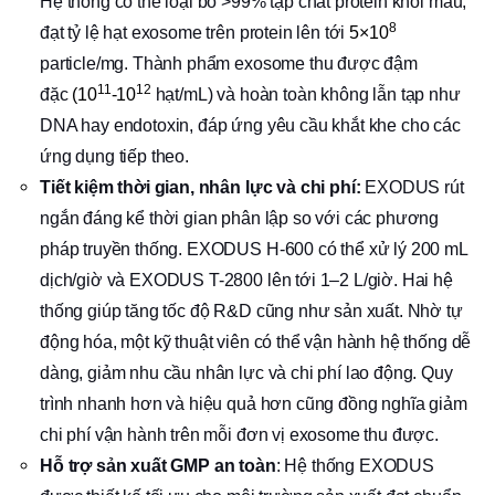
Hệ thống có thể loại bỏ >99% tạp chất protein khỏi mẫu,
8
đạt tỷ lệ hạt exosome trên protein lên tới
5×10
particle/mg. Thành phẩm exosome thu được đậm
11
12
đặc
(10
-10
hạt/mL) và hoàn toàn không lẫn tạp như
DNA hay endotoxin, đáp ứng yêu cầu khắt khe cho các
ứng dụng tiếp theo.
Tiết kiệm thời gian, nhân lực và chi phí:
EXODUS rút
ngắn đáng kể thời gian phân lập so với các phương
pháp truyền thống. EXODUS H-600 có thể xử lý 200 mL
dịch/giờ và EXODUS T-2800 lên tới 1–2 L/giờ. Hai hệ
thống giúp tăng tốc độ R&D cũng như sản xuất. Nhờ tự
động hóa, một kỹ thuật viên có thể vận hành hệ thống dễ
dàng, giảm nhu cầu nhân lực và chi phí lao động. Quy
trình nhanh hơn và hiệu quả hơn cũng đồng nghĩa giảm
chi phí vận hành trên mỗi đơn vị exosome thu được.
Hỗ trợ sản xuất GMP an toàn
: Hệ thống EXODUS