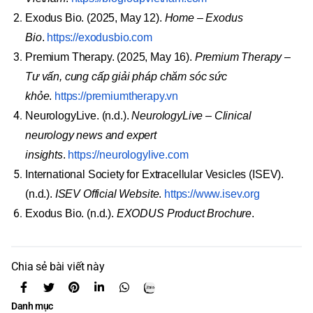
Exodus Bio. (2025, May 12).
Home – Exodus
Bio
.
https://exodusbio.com
Premium Therapy. (2025, May 16).
Premium Therapy –
Tư vấn, cung cấp giải pháp chăm sóc sức
khỏe
.
https://premiumtherapy.vn
NeurologyLive. (n.d.).
NeurologyLive – Clinical
neurology news and expert
insights
.
https://neurologylive.com
International Society for Extracellular Vesicles (ISEV).
(n.d.).
ISEV Official Website
.
https://www.isev.org
Exodus Bio. (n.d.).
EXODUS Product Brochure
.
Chia sẻ bài viết này
Danh mục