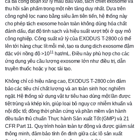
cả ba công đoạn xử lý mẫu đầu vào, tách chiết exosome và
thu hồi sản phẩm trong một nền tảng duy nhất. Dựa trên
công nghệ lọc nano bằng siêu âm tiên tiến, hệ thống này
cho phép tách exosome hoàn toàn không dùng hóa chất
đánh dấu, đạt độ tinh sạch và hiệu suất vượt trội ở quy mô
công nghiệp. Công suất xử lý của EXODUS T-2800 có thể
lên tới hàng chục lít mỗi mẻ, tạo ra dung dịch exosome đậm
11
đặc với nồng độ >10
hạt/mL. Điều này phù hợp cho các
ứng dụng yêu cầu lượng exosome lớn như điều trị, dẫn
truyền thuốc hoặc y học tái tạo.
Không chỉ có hiệu năng cao, EXODUS T-2800 còn đảm
bảo các tiêu chí chất lượng và an toàn sinh học nghiêm
ngặt. Hệ thống sử dụng vật tư tiêu hao dùng một lần được
tiệt trùng và khép kín, giúp loại bỏ nguy cơ nhiễm khuẩn và
nội độc tố; đồng thời phần cứng và phần mềm vận hành
đều tuân thủ chuẩn Thực hành Sản xuất Tốt (GMP) và 21
CFR Part 11. Quy trình hoàn toàn tự động và được giám sát
thông minh, đảm bảo tính ổn định giữa các lô sản xuất