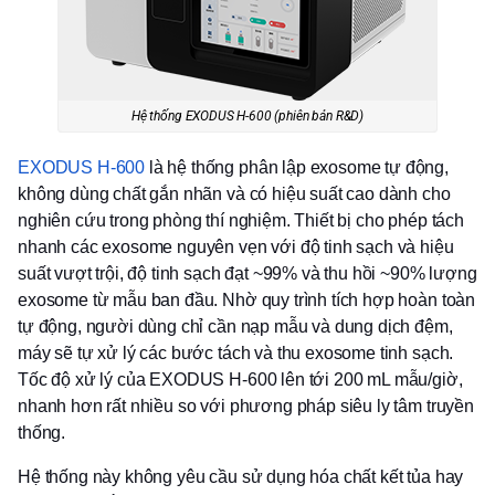
Hệ thống EXODUS H-600 (phiên bản R&D)
EXODUS H-600
là hệ thống phân lập exosome tự động,
không dùng chất gắn nhãn và có hiệu suất cao dành cho
nghiên cứu trong phòng thí nghiệm. Thiết bị cho phép tách
nhanh các exosome nguyên vẹn với độ tinh sạch và hiệu
suất vượt trội, độ tinh sạch đạt ~99% và thu hồi ~90% lượng
exosome từ mẫu ban đầu. Nhờ quy trình tích hợp hoàn toàn
tự động, người dùng chỉ cần nạp mẫu và dung dịch đệm,
máy sẽ tự xử lý các bước tách và thu exosome tinh sạch.
Tốc độ xử lý của EXODUS H-600 lên tới 200 mL mẫu/giờ,
nhanh hơn rất nhiều so với phương pháp siêu ly tâm truyền
thống.
Hệ thống này không yêu cầu sử dụng hóa chất kết tủa hay