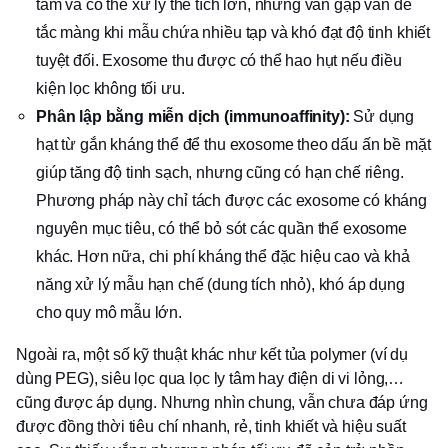
tâm và có thể xử lý thể tích lớn, nhưng vẫn gặp vấn đề
tắc màng khi mẫu chứa nhiều tạp và khó đạt độ tinh khiết
tuyệt đối. Exosome thu được có thể hao hụt nếu điều
kiện lọc không tối ưu.
Phân lập bằng miễn dịch (immunoaffinity):
Sử dụng
hạt từ gắn kháng thể để thu exosome theo dấu ấn bề mặt
giúp tăng độ tinh sạch, nhưng cũng có hạn chế riêng.
Phương pháp này chỉ tách được các exosome có kháng
nguyên mục tiêu, có thể bỏ sót các quần thể exosome
khác. Hơn nữa, chi phí kháng thể đặc hiệu cao và khả
năng xử lý mẫu hạn chế (dung tích nhỏ), khó áp dụng
cho quy mô mẫu lớn.
Ngoài ra, một số kỹ thuật khác như kết tủa polymer (ví dụ
dùng PEG), siêu lọc qua lọc ly tâm hay điện di vi lỏng,…
cũng được áp dụng. Nhưng nhìn chung, vẫn chưa đáp ứng
được đồng thời tiêu chí nhanh, rẻ, tinh khiết và hiệu suất