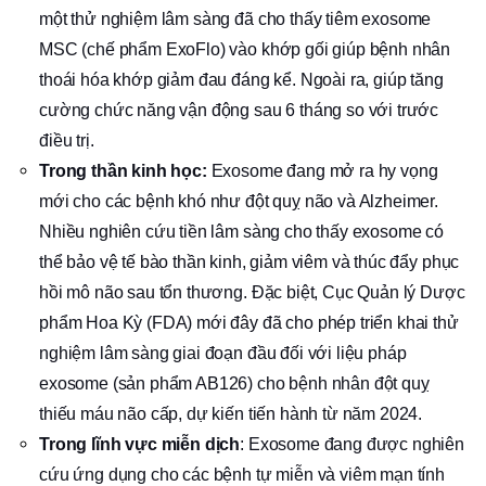
một thử nghiệm lâm sàng đã cho thấy tiêm exosome
MSC (chế phẩm ExoFlo) vào khớp gối giúp bệnh nhân
thoái hóa khớp giảm đau đáng kể. Ngoài ra, giúp tăng
cường chức năng vận động sau 6 tháng so với trước
điều trị.
Trong thần kinh học:
Exosome đang mở ra hy vọng
mới cho các bệnh khó như đột quỵ não và Alzheimer.
Nhiều nghiên cứu tiền lâm sàng cho thấy exosome có
thể bảo vệ tế bào thần kinh, giảm viêm và thúc đẩy phục
hồi mô não sau tổn thương. Đặc biệt, Cục Quản lý Dược
phẩm Hoa Kỳ (FDA) mới đây đã cho phép triển khai thử
nghiệm lâm sàng giai đoạn đầu đối với liệu pháp
exosome (sản phẩm AB126) cho bệnh nhân đột quỵ
thiếu máu não cấp, dự kiến tiến hành từ năm 2024.
Trong lĩnh vực miễn dịch
: Exosome đang được nghiên
cứu ứng dụng cho các bệnh tự miễn và viêm mạn tính