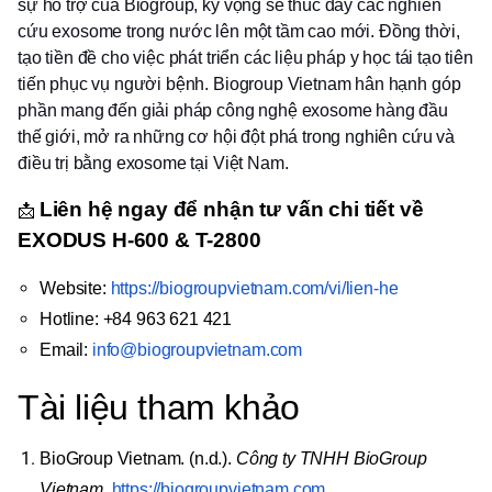
sự hỗ trợ của Biogroup, kỳ vọng sẽ thúc đẩy các nghiên
cứu exosome trong nước lên một tầm cao mới. Đồng thời,
tạo tiền đề cho việc phát triển các liệu pháp y học tái tạo tiên
tiến phục vụ người bệnh. Biogroup Vietnam hân hạnh góp
phần mang đến giải pháp công nghệ exosome hàng đầu
thế giới, mở ra những cơ hội đột phá trong nghiên cứu và
điều trị bằng exosome tại Việt Nam.
Liên hệ ngay để nhận tư vấn chi tiết về
📩
EXODUS H-600 & T-2800
Website:
https://biogroupvietnam.com/vi/lien-he
Hotline: +84 963 621 421
Email:
info@biogroupvietnam.com
Tài liệu tham khảo
BioGroup Vietnam. (n.d.).
Công ty TNHH BioGroup
Vietnam
.
https://biogroupvietnam.com