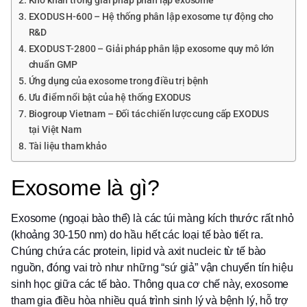
Khó khăn trong giải pháp phân lập exosome
EXODUS H-600 – Hệ thống phân lập exosome tự động cho
R&D
EXODUS T-2800 – Giải pháp phân lập exosome quy mô lớn
chuẩn GMP
Ứng dụng của exosome trong điều trị bệnh
Ưu điểm nổi bật của hệ thống EXODUS
Biogroup Vietnam – Đối tác chiến lược cung cấp EXODUS
tại Việt Nam
Tài liệu tham khảo
Exosome là gì?
Exosome (ngoại bào thể) là các túi màng kích thước rất nhỏ
(khoảng 30-150 nm) do hầu hết các loại tế bào tiết ra.
Chúng chứa các protein, lipid và axit nucleic từ tế bào
nguồn, đóng vai trò như những “sứ giả” vận chuyển tín hiệu
sinh học giữa các tế bào. Thông qua cơ chế này, exosome
tham gia điều hòa nhiều quá trình sinh lý và bệnh lý, hỗ trợ