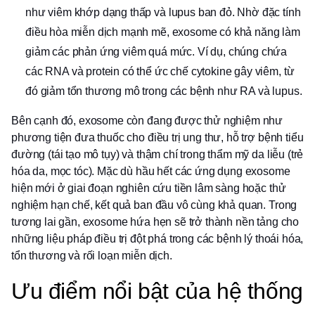
như viêm khớp dạng thấp và lupus ban đỏ. Nhờ đặc tính
điều hòa miễn dịch mạnh mẽ, exosome có khả năng làm
giảm các phản ứng viêm quá mức. Ví dụ, chúng chứa
các RNA và protein có thể ức chế cytokine gây viêm, từ
đó giảm tổn thương mô trong các bệnh như RA và lupus.
Bên cạnh đó, exosome còn đang được thử nghiệm như
phương tiện đưa thuốc cho điều trị ung thư, hỗ trợ bệnh tiểu
đường (tái tạo mô tụy) và thậm chí trong thẩm mỹ da liễu (trẻ
hóa da, mọc tóc). Mặc dù hầu hết các ứng dụng exosome
hiện mới ở giai đoạn nghiên cứu tiền lâm sàng hoặc thử
nghiệm hạn chế, kết quả ban đầu vô cùng khả quan. Trong
tương lai gần, exosome hứa hẹn sẽ trở thành nền tảng cho
những liệu pháp điều trị đột phá trong các bệnh lý thoái hóa,
tổn thương và rối loạn miễn dịch.
Ưu điểm nổi bật của hệ thống