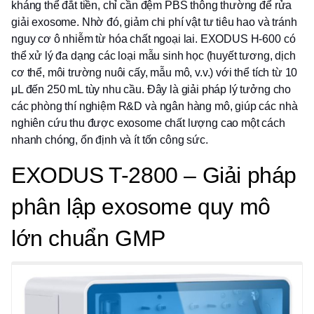
kháng thể đắt tiền, chỉ cần đệm PBS thông thường để rửa
giải exosome. Nhờ đó, giảm chi phí vật tư tiêu hao và tránh
nguy cơ ô nhiễm từ hóa chất ngoại lai. EXODUS H-600 có
thể xử lý đa dạng các loại mẫu sinh học (huyết tương, dịch
cơ thể, môi trường nuôi cấy, mẫu mô, v.v.) với thể tích từ 10
μL đến 250 mL tùy nhu cầu. Đây là giải pháp lý tưởng cho
các phòng thí nghiệm R&D và ngân hàng mô, giúp các nhà
nghiên cứu thu được exosome chất lượng cao một cách
nhanh chóng, ổn định và ít tốn công sức.
EXODUS T-2800 – Giải pháp
phân lập exosome quy mô
lớn chuẩn GMP