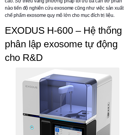
cao. Sự thiếu vắng phương pháp tối ưu đã cản trở phần
nào tiến độ nghiên cứu exosome cũng như việc sản xuất
chế phẩm exosome quy mô lớn cho mục đích trị liệu.
EXODUS H-600 – Hệ thống
phân lập exosome tự động
cho R&D