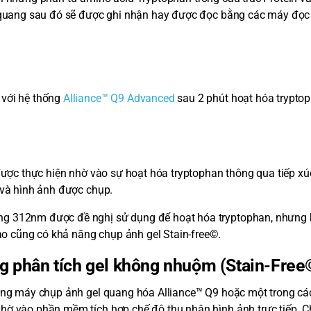
h quang sau đó sẽ được ghi nhận hay được đọc bằng các máy đọc 
 với hệ thống
Alliance™ Q9 Advanced
sau 2 phút hoạt hóa trypto
được thực hiện nhờ vào sự hoạt hóa tryptophan thông qua tiếp xúc
 và hình ảnh được chụp.
ng 312nm được đề nghị sử dụng để hoạt hóa tryptophan, nhưng 
 cũng có khả năng chụp ảnh gel Stain-free©.
g phân tích gel không nhuộm (Stain-Free
 dòng máy chụp ảnh gel quang hóa Alliance™ Q9 hoặc một trong c
hờ vào phần mềm tích hợp chế độ thu nhận hình ảnh trực tiếp. C