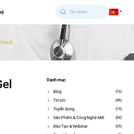
hệ
-Free©
Gel
Danh mục
Blog
(76)
Tin tức
(46)
Tuyển dụng
(19)
Sản Phẩm & Công Nghệ Mới
(54)
Đào Tạo & Webinar
(25)