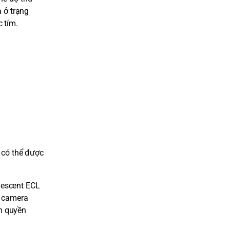
a ở trạng
c tím.
 có thể được
nescent ECL
, camera
ản quyền