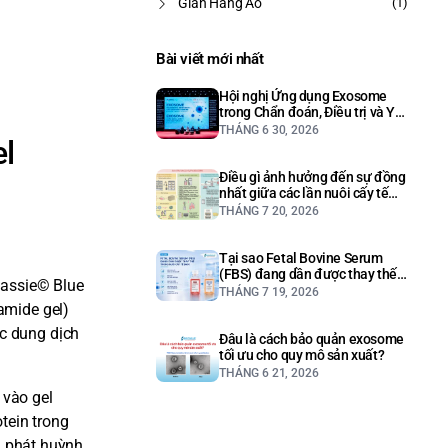
Gian Hàng Ảo
(1)
Bài viết mới nhất
Hội nghị Ứng dụng Exosome
trong Chẩn đoán, Điều trị và Y
học Thẩm mỹ
THÁNG 6 30, 2026
el
Điều gì ảnh hưởng đến sự đồng
nhất giữa các lần nuôi cấy tế
bào?
THÁNG 7 20, 2026
Tại sao Fetal Bovine Serum
(FBS) đang dần được thay thế
massie© Blue
trong nuôi cấy tế bào?
THÁNG 7 19, 2026
amide gel)
ác dung dịch
Đâu là cách bảo quản exosome
tối ưu cho quy mô sản xuất?
THÁNG 6 21, 2026
 vào gel
tein trong
và phát huỳnh