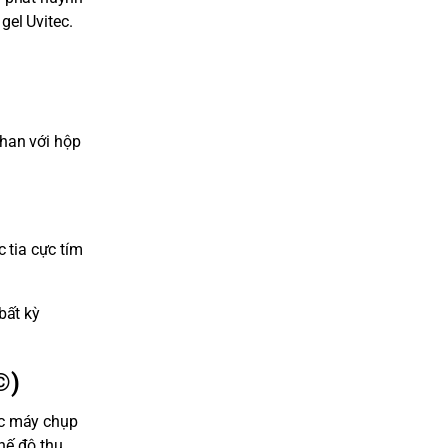
gel Uvitec.
phan với hộp
 tia cực tím
bất kỳ
©)
ác máy chụp
hế độ thu