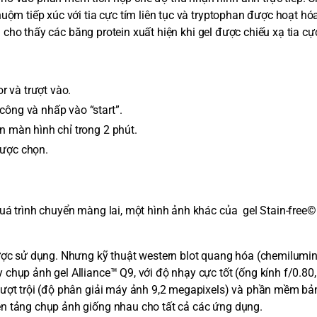
uộm tiếp xúc với tia cực tím liên tục và tryptophan được hoạt hó
và cho thấy các băng protein xuất hiện khi gel được chiếu xạ tia cự
r và trượt vào.
công và nhấp vào “start”.
n màn hình chỉ trong 2 phút.
được chọn.
uá trình chuyển màng lai, một hình ảnh khác của gel Stain-free©
được sử dụng. Nhưng kỹ thuật western blot quang hóa (chemilumi
chụp ảnh gel Alliance™ Q9, với độ nhạy cực tốt (ống kính f/0.80
vượt trội (độ phân giải máy ảnh 9,2 megapixels) và phần mềm b
n tảng chụp ảnh giống nhau cho tất cả các ứng dụng.