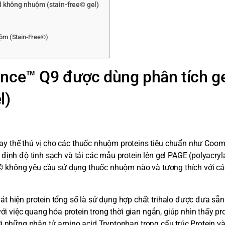
l không nhuộm (stain-free© gel)
uộm (Stain-Free©)
ance™ Q9 được dùng phân tích g
l)
y thế thú vị cho các thuốc nhuộm proteins tiêu chuẩn như Coo
định độ tinh sạch và tải các mẫu protein lên gel PAGE (polyacryl
ee© không yêu cầu sử dụng thuốc nhuộm nào và tương thích với c
 hiện protein tổng số là sử dụng hợp chất trihalo được đưa sẵn
ới việc quang hóa protein trong thời gian ngắn, giúp nhìn thấy pro
ị với những phân tử amino acid Tryptophan trong cấu trúc Protein 