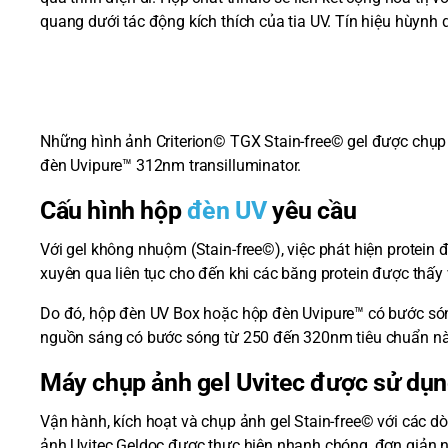
quang dưới tác động kích thích của tia UV. Tín hiệu hùyn
Những hình ảnh Criterion© TGX Stain-free© gel được chụp
đèn Uvipure™ 312nm transilluminator.
Cấu hình hộp
đèn UV
yêu cầu
Với gel không nhuộm (Stain-free©), việc phát hiện protein 
xuyên qua liên tục cho đến khi các băng protein được thấy
Do đó, hộp đèn UV Box hoặc hộp đèn Uvipure™ có bước só
nguồn sáng có bước sóng từ 250 đến 320nm tiêu chuẩn nào
Máy chụp ảnh gel Uvitec được sử dụn
Vận hành, kích hoạt và chụp ảnh gel Stain-free© với các
ảnh Uvitec Geldoc được thực hiện nhanh chóng, đơn giản n