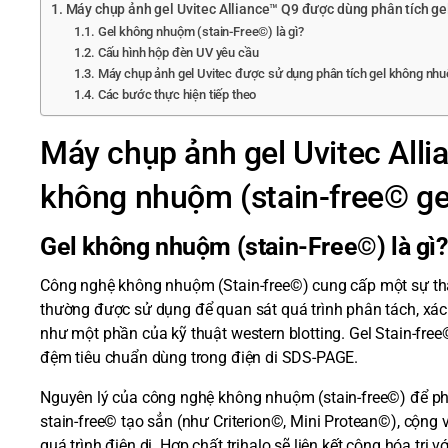
Máy chụp ảnh gel Uvitec Alliance™ Q9 được dùng phân tích ge
Gel không nhuộm (stain-Free©) là gì?
Cấu hình hộp đèn UV yêu cầu
Máy chụp ảnh gel Uvitec được sử dụng phân tích gel không nh
Các bước thực hiện tiếp theo
Máy chụp ảnh gel Uvitec Alli
không nhuộm (stain-free© ge
Gel không nhuộm (stain-Free©) là gì?
Công nghệ không nhuộm (Stain-free©) cung cấp một sự tha
thường được sử dụng để quan sát quá trình phân tách, xác 
như một phần của kỹ thuật western blotting. Gel Stain-fr
đệm tiêu chuẩn dùng trong điện di SDS-PAGE.
Nguyên lý của công nghệ không nhuộm (stain-free©) để phát
stain-free© tạo sẳn (như Criterion©, Mini Protean©), cộng v
quá trình điện di. Hợp chất trihalo sẽ liên kết cộng hóa tr