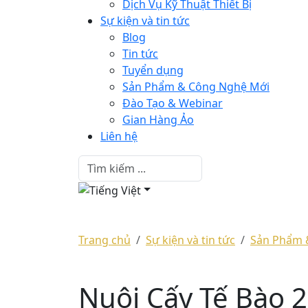
Dịch Vụ Kỹ Thuật Thiết Bị
Sự kiện và tin tức
Blog
Tin tức
Tuyển dụng
Sản Phẩm & Công Nghệ Mới
Đào Tạo & Webinar
Gian Hàng Ảo
Liên hệ
Trang chủ
Sự kiện và tin tức
Sản Phẩm 
Nuôi Cấy Tế Bào 2