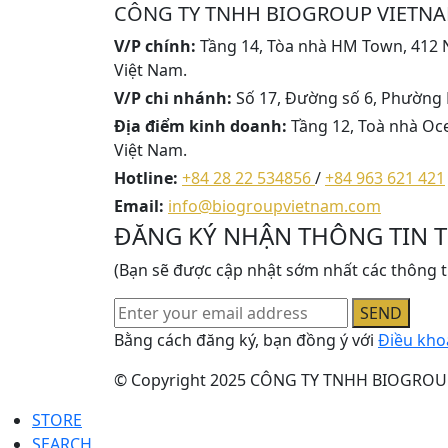
CÔNG TY TNHH BIOGROUP VIETN
V/P chính:
Tầng 14, Tòa nhà HM Town, 412 
Việt Nam.
V/P chi nhánh:
Số 17, Đường số 6, Phường 
Địa điểm kinh doanh:
Tầng 12, Toà nhà Oc
Việt Nam.
Hotline:
+84 28 22 534856
/
+84 963 621 421
Email:
info@biogroupvietnam.com
ĐĂNG KÝ NHẬN THÔNG TIN 
(Bạn sẽ được cập nhật sớm nhất các thông tin
SEND
Bằng cách đăng ký, bạn đồng ý với
Điều kho
© Copyright 2025 CÔNG TY TNHH BIOGROUP 
STORE
SEARCH