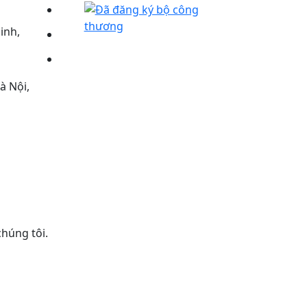
inh,
à Nội,
chúng tôi.