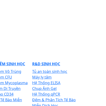
ỆM SINH HỌC
R&D SINH HỌC
ệm Vô Trùng
Tủ an toàn sinh học
ệm CFU
Máy ly tâm
ệm Mycoplasma
Hệ Thống ELISA
m Di Truyền
Chụp Ảnh Gel
ào CD34
Hệ Thống qPCR
 Tế Bào Miễn
Đếm & Phân Tích Tế Bào
Miễn Dịch Học