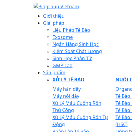
Giới thiệu
Giải pháp
Liệu Pháp Tế Bào
Exosome
Ngân Hàng Sinh Học
Kiểm Soát Chất Lượng
Sinh Học Phân Tử
GMP Lab
Sản phẩm
XỬ LÝ TẾ BÀO
NUÔI C
Máy hàn dây
Organo
Máy nối dây
Tế Bào
Xử Lý Máu Cuống Rốn
Tế Bào
Thủ Công
Tế Bào
Xử Lý Máu Cuống Rốn Tự
Tế Bào
Động
(HSC)
Phân Lập Tế Bào
Dòng t