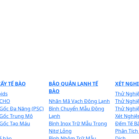
ẤY TẾ BÀO
BẢO QUẢN LẠNH TẾ
XÉT NGHI
BÀO
ids
Thử Nghi
 CHO
Nhãn Mã Vạch Đông Lạnh
Thử Nghi
 Gốc Đa Năng (PSC)
Bình Chuyển Mẫu Đông
Thử Nghi
 Gốc Trung Mô
Lạnh
Xét Nghiệ
 Gốc Tạo Máu
Bình Inox Trữ Mẫu Trong
Đếm Tế B
Nitơ Lỏng
Phân Tích
ế bào
Bình Nhôm Trữ Mẫu
Dịch