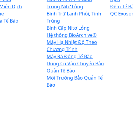
 Miễn Dịch
Trong Nitơ Lỏng
Đếm Tế B
me
Bình Trữ Lạnh Phôi, Tinh
QC Exoso
a Tế Bào
Trùng
Bình Cấp Nitơ Lỏng
Hệ thống BioArchive®
Máy Hạ Nhiệt Độ Theo
Chương Trình
Máy Rã Đông Tế Bào
Dụng Cụ Vận Chuyển Bảo
Quản Tế Bào
Môi Trường Bảo Quản Tế
Bào