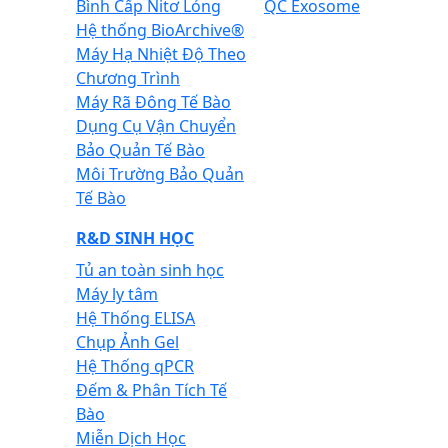
Bình Cấp Nitơ Lỏng
QC Exosome
Hệ thống BioArchive®
Máy Hạ Nhiệt Độ Theo
Chương Trình
Máy Rã Đông Tế Bào
Dụng Cụ Vận Chuyển
Bảo Quản Tế Bào
Môi Trường Bảo Quản
Tế Bào
R&D SINH HỌC
Tủ an toàn sinh học
Máy ly tâm
Hệ Thống ELISA
Chụp Ảnh Gel
Hệ Thống qPCR
Đếm & Phân Tích Tế
Bào
Miễn Dịch Học