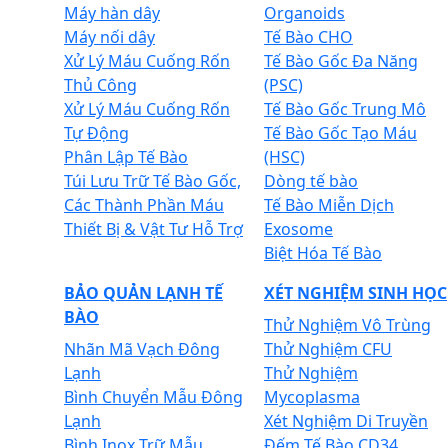
Máy hàn dây
Organoids
Máy nối dây
Tế Bào CHO
Xử Lý Máu Cuống Rốn
Tế Bào Gốc Đa Năng
Thủ Công
(PSC)
Xử Lý Máu Cuống Rốn
Tế Bào Gốc Trung Mô
Tự Động
Tế Bào Gốc Tạo Máu
Phân Lập Tế Bào
(HSC)
Túi Lưu Trữ Tế Bào Gốc,
Dòng tế bào
Các Thành Phần Máu
Tế Bào Miễn Dịch
Thiết Bị & Vật Tư Hỗ Trợ
Exosome
Biệt Hóa Tế Bào
BẢO QUẢN LẠNH TẾ
XÉT NGHIỆM SINH HỌC
BÀO
Thử Nghiệm Vô Trùng
Nhãn Mã Vạch Đông
Thử Nghiệm CFU
Lạnh
Thử Nghiệm
Bình Chuyển Mẫu Đông
Mycoplasma
Lạnh
Xét Nghiệm Di Truyền
Bình Inox Trữ Mẫu
Đếm Tế Bào CD34