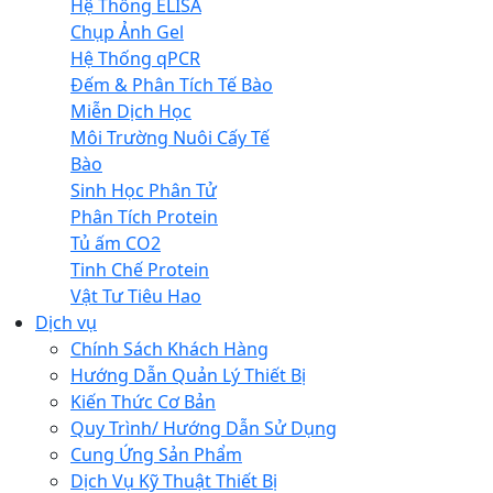
Hệ Thống ELISA
Chụp Ảnh Gel
Hệ Thống qPCR
Đếm & Phân Tích Tế Bào
Miễn Dịch Học
Môi Trường Nuôi Cấy Tế
Bào
Sinh Học Phân Tử
Phân Tích Protein
Tủ ấm CO2
Tinh Chế Protein
Vật Tư Tiêu Hao
Dịch vụ
Chính Sách Khách Hàng
Hướng Dẫn Quản Lý Thiết Bị
Kiến Thức Cơ Bản
Quy Trình/ Hướng Dẫn Sử Dụng
Cung Ứng Sản Phẩm
Dịch Vụ Kỹ Thuật Thiết Bị