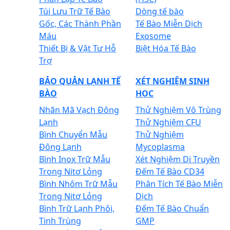
Túi Lưu Trữ Tế Bào
Dòng tế bào
Gốc, Các Thành Phần
Tế Bào Miễn Dịch
Máu
Exosome
Thiết Bị & Vật Tư Hỗ
Biệt Hóa Tế Bào
Trợ
BẢO QUẢN LẠNH TẾ
XÉT NGHIỆM SINH
BÀO
HỌC
Nhãn Mã Vạch Đông
Thử Nghiệm Vô Trùng
Lạnh
Thử Nghiệm CFU
Bình Chuyển Mẫu
Thử Nghiệm
Đông Lạnh
Mycoplasma
Bình Inox Trữ Mẫu
Xét Nghiệm Di Truyền
Trong Nitơ Lỏng
Đếm Tế Bào CD34
Bình Nhôm Trữ Mẫu
Phân Tích Tế Bào Miễn
Trong Nitơ Lỏng
Dịch
Bình Trữ Lạnh Phôi,
Đếm Tế Bào Chuẩn
Tinh Trùng
GMP