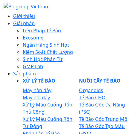
Giới thiệu
Giải pháp
Liệu Pháp Tế Bào
Exosome
Ngân Hàng Sinh Học
Kiểm Soát Chất Lượng
Sinh Học Phân Tử
GMP Lab
Sản phẩm
XỬ LÝ TẾ BÀO
NUÔI CẤY TẾ BÀO
Máy hàn dây
Organoids
Máy nối dây
Tế Bào CHO
Xử Lý Máu Cuống Rốn
Tế Bào Gốc Đa Năng
Thủ Công
(PSC)
Xử Lý Máu Cuống Rốn
Tế Bào Gốc Trung Mô
Tự Động
Tế Bào Gốc Tạo Máu
Phân Lập Tế Bào
(HSC)