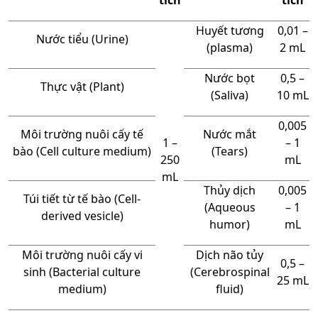
Huyết tương
0,01 –
Nước tiểu (Urine)
(plasma)
2 mL
Nước bọt
0,5 –
Thực vật (Plant)
(Saliva)
10 mL
0,005
Môi trường nuôi cấy tế
Nước mắt
1 –
– 1
bào (Cell culture medium)
(Tears)
250
mL
mL
Thủy dịch
0,005
Túi tiết từ tế bào (Cell-
(Aqueous
– 1
derived vesicle)
humor)
mL
Môi trường nuôi cấy vi
Dịch não tủy
0,5 –
sinh (Bacterial culture
(Cerebrospinal
25 mL
medium)
fluid)