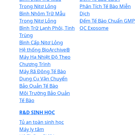
Trong Nitơ Lỏng
Phân Tích Tế Bào Miễn
Bình Nhôm Trữ Mẫu
Dịch
Trong Nitơ Lỏng
Đếm Tế Bào Chuẩn GMP
Bình Trữ Lạnh Phôi, Tinh
QC Exosome
Trùng
Bình Cấp Nitơ Lỏng
Hệ thống BioArchive®
Máy Hạ Nhiệt Độ Theo
Chương Trình
Máy Rã Đông Tế Bào
Dụng Cụ Vận Chuyển
Bảo Quản Tế Bào
Môi Trường Bảo Quản
Tế Bào
R&D SINH HỌC
Tủ an toàn sinh học
Máy ly tâm