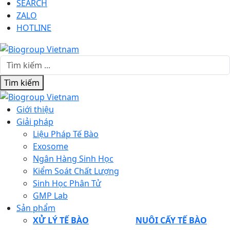
SEARCH
ZALO
HOTLINE
Tìm kiếm
Giới thiệu
Giải pháp
Liệu Pháp Tế Bào
Exosome
Ngân Hàng Sinh Học
Kiểm Soát Chất Lượng
Sinh Học Phân Tử
GMP Lab
Sản phẩm
XỬ LÝ TẾ BÀO
NUÔI CẤY TẾ BÀO