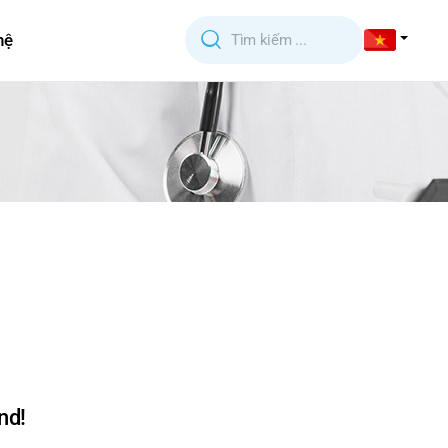
hệ
nd!