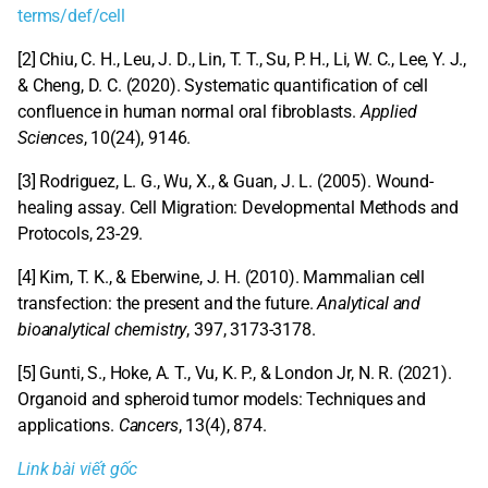
terms/def/cell
[2] Chiu, C. H., Leu, J. D., Lin, T. T., Su, P. H., Li, W. C., Lee, Y. J.,
& Cheng, D. C. (2020). Systematic quantification of cell
confluence in human normal oral fibroblasts.
Applied
Sciences
, 10(24), 9146.
[3] Rodriguez, L. G., Wu, X., & Guan, J. L. (2005). Wound-
healing assay. Cell Migration: Developmental Methods and
Protocols, 23-29.
[4] Kim, T. K., & Eberwine, J. H. (2010). Mammalian cell
transfection: the present and the future.
Analytical and
bioanalytical chemistry
, 397, 3173-3178.
[5] Gunti, S., Hoke, A. T., Vu, K. P., & London Jr, N. R. (2021).
Organoid and spheroid tumor models: Techniques and
applications.
Cancers
, 13(4), 874.
Link bài viết gốc