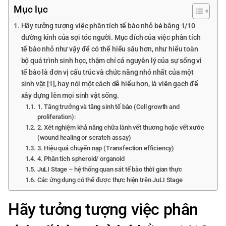
Mục lục
Hãy tưởng tượng việc phân tích tế bào nhỏ bé bằng 1/10
đường kính của sợi tóc người. Mục đích của việc phân tích
tế bào nhỏ như vậy để có thể hiểu sâu hơn, như hiểu toàn
bộ quá trình sinh học, thậm chí cả nguyên lý của sự sống vì
tế bào là đơn vị cấu trúc và chức năng nhỏ nhất của một
sinh vật [1], hay nói một cách dễ hiểu hơn, là viên gạch để
xây dựng lên mọi sinh vật sống.
1. Tăng trưởng và tăng sinh tế bào (Cell growth and
proliferation):
2. Xét nghiệm khả năng chữa lành vết thương hoặc vết xước
(wound healing or scratch assay)
3. Hiệu quả chuyển nạp (Transfection efficiency)
4. Phân tích spheroid/ organoid
JuLI Stage – hệ thống quan sát tế bào thời gian thực
Các ứng dụng có thể được thực hiện trên JuLI Stage
Hãy tưởng tượng việc phân