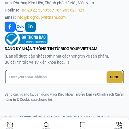
Anh, Phường Kim Liên, Thành phố Hà Nội, Việt Nam.
Hotline:
+84 28 22 534856
/
+84 963 621 421
Email:
info@biogroupvietnam.com
ĐĂNG KÝ NHẬN THÔNG TIN TỪ BIOGROUP VIETNAM
(Bạn sẽ được cập nhật sớm nhất các thông tin về sản phẩm,
ưu đãi, tin tức và sự kiện khoa học,...)
SEND
Bằng cách đăng ký, bạn đồng ý với
Điều khoản & Điều kiện và Chính sách Quyền
riêng tư & Cookie
của chúng tôi.
© Copyright 2025 CÔNG TY TNHH BIOGROUP VIETNAM . All Rights
Reserved.