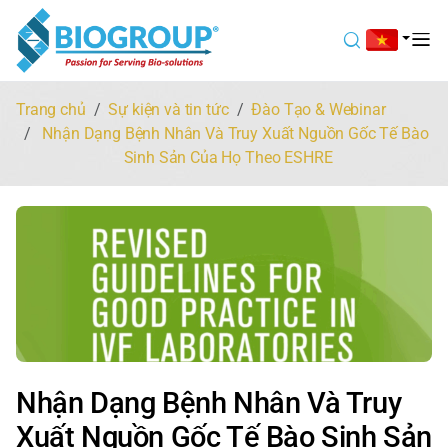
Trang chủ
Sự kiện và tin tức
Đào Tạo & Webinar
Nhận Dạng Bệnh Nhân Và Truy Xuất Nguồn Gốc Tế Bào
Sinh Sản Của Họ Theo ESHRE
Nhận Dạng Bệnh Nhân Và Truy
Xuất Nguồn Gốc Tế Bào Sinh Sản