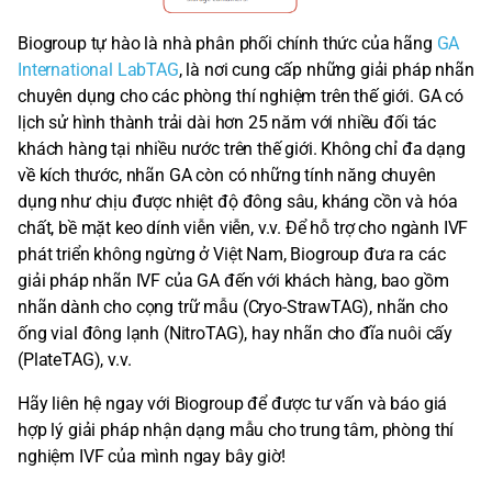
Biogroup tự hào là nhà phân phối chính thức của hãng
GA
International LabTAG
, là nơi cung cấp những giải pháp nhãn
chuyên dụng cho các phòng thí nghiệm trên thế giới. GA có
lịch sử hình thành trải dài hơn 25 năm với nhiều đối tác
khách hàng tại nhiều nước trên thế giới. Không chỉ đa dạng
về kích thước, nhãn GA còn có những tính năng chuyên
dụng như chịu được nhiệt độ đông sâu, kháng cồn và hóa
chất, bề mặt keo dính viễn viễn, v.v. Để hỗ trợ cho ngành IVF
phát triển không ngừng ở Việt Nam, Biogroup đưa ra các
giải pháp nhãn IVF của GA đến với khách hàng, bao gồm
nhãn dành cho cọng trữ mẫu (Cryo-StrawTAG), nhãn cho
ống vial đông lạnh (NitroTAG), hay nhãn cho đĩa nuôi cấy
(PlateTAG), v.v.
Hãy liên hệ ngay với Biogroup để được tư vấn và báo giá
hợp lý giải pháp nhận dạng mẫu cho trung tâm, phòng thí
nghiệm IVF của mình ngay bây giờ!