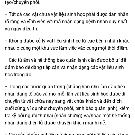
tạo/chuyển phôi.
− Tất cả các vật chứa vật liệu sinh học phải được dán nhãn
rõ ràng và vĩnh viễn với mã nhận dạng bệnh nhân duy nhất
và ngày điều trị.
− Không được xử lý vật liệu sinh học từ các bệnh nhân khác
nhau ở cùng một khu vực làm việc vào cùng một thời điểm.
− Các tủ ấm và hệ thống bảo quản lạnh cần được bố trí để
đảm bảo dễ dàng tiếp cận và nhận dạng các vật liệu sinh
học trong đó.
− Trong các bước quan trọng (chẳng hạn như lần đầu tiên
nhận dạng tế bào và mô, mỗi lần vật liệu sinh học được di
chuyển từ vật chứa này sang vật chứa khác và đến đích
cuối cùng, ví dụ như chuyển phôi, bình bảo quản lạnh), kiểm
tra kỹ bởi người thứ hai (nhân chứng) và/hoặc một hệ thống
nhận dạng điện tử được khuyến khích mạnh mẽ.
− Các sản phẩm, vật liệu sử dụng cùng với vật liệu sinh học