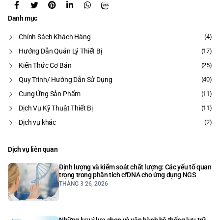
Danh mục
Chính Sách Khách Hàng
(4)
Hướng Dẫn Quản Lý Thiết Bị
(17)
Kiến Thức Cơ Bản
(25)
Quy Trình/ Hướng Dẫn Sử Dụng
(40)
Cung Ứng Sản Phẩm
(11)
Dịch Vụ Kỹ Thuật Thiết Bị
(11)
Dịch vụ khác
(2)
Dịch vụ liên quan
Định lượng và kiểm soát chất lượng: Các yếu tố quan
trọng trong phân tích cfDNA cho ứng dụng NGS
THÁNG 3 26, 2026
Những lưu ý lựa chọn và vận hành hệ thống lưu trữ