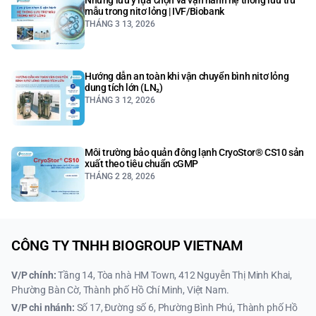
mẫu trong nitơ lỏng | IVF/Biobank
THÁNG 3 13, 2026
Hướng dẫn an toàn khi vận chuyển bình nitơ lỏng
dung tích lớn (LN₂)
THÁNG 3 12, 2026
Môi trường bảo quản đông lạnh CryoStor® CS10 sản
xuất theo tiêu chuẩn cGMP
THÁNG 2 28, 2026
CÔNG TY TNHH BIOGROUP VIETNAM
V/P chính:
Tầng 14, Tòa nhà HM Town, 412 Nguyễn Thị Minh Khai,
Phường Bàn Cờ, Thành phố Hồ Chí Minh, Việt Nam.
V/P chi nhánh:
Số 17, Đường số 6, Phường Bình Phú, Thành phố Hồ