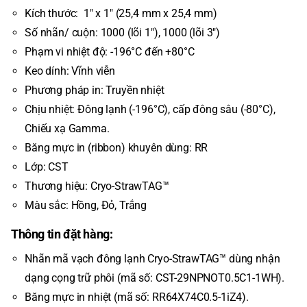
Kích thước: 1″ x 1″ (25,4 mm x 25,4 mm)
Số nhãn/ cuộn: 1000 (lõi 1″), 1000 (lõi 3″)
Phạm vi nhiệt độ: -196°C đến +80°C
Keo dính: Vĩnh viễn
Phương pháp in: Truyền nhiệt
Chịu nhiệt: Đông lạnh (-196°C), cấp đông sâu (-80°C),
Chiếu xạ Gamma.
Băng mực in (ribbon) khuyên dùng: RR
Lớp: CST
Thương hiệu: Cryo-StrawTAG™
Màu sắc: Hồng, Đỏ, Trắng
Thông tin đặt hàng:
Nhãn mã vạch đông lạnh Cryo-StrawTAG™ dùng nhận
dạng cọng trữ phôi (mã số: CST-29NPNOT0.5C1-1WH).
Băng mực in nhiệt (mã số: RR64X74C0.5-1iZ4).