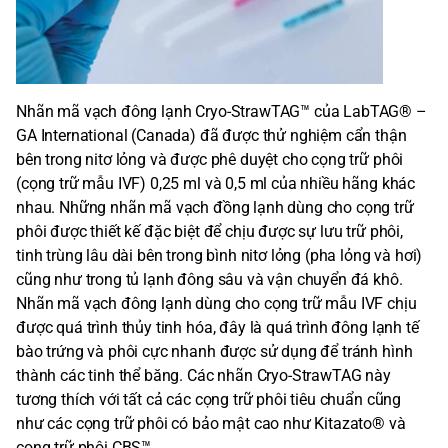
Nhãn mã vạch đông lạnh Cryo-StrawTAG™ của LabTAG® –
GA International (Canada) đã được thử nghiệm cẩn thận
bên trong nitơ lỏng và được phê duyệt cho cọng trữ phôi
(cọng trữ mẫu IVF) 0,25 ml và 0,5 ml của nhiều hãng khác
nhau. Những nhãn mã vạch đồng lạnh dùng cho cọng trữ
phôi được thiết kế đặc biệt để chịu được sự lưu trữ phôi,
tinh trùng lâu dài bên trong bình nitơ lỏng (pha lỏng và hơi)
cũng như trong tủ lạnh đông sâu và vận chuyển đá khô.
Nhãn mã vạch đông lạnh dùng cho cọng trữ mẫu IVF chịu
được quá trình thủy tinh hóa, đây là quá trình đông lạnh tế
bào trứng và phôi cực nhanh được sử dụng để tránh hình
thành các tinh thể băng. Các nhãn Cryo-StrawTAG này
tương thích với tất cả các cọng trữ phôi tiêu chuẩn cũng
như các cọng trữ phôi có bảo mật cao như Kitazato® và
cọng trữ phôi CBS™.