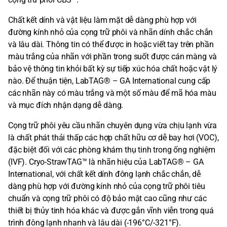
Chất kết dính và vật liệu làm mặt dễ dàng phù hợp với
đường kính nhỏ của cọng trữ phôi và nhãn dính chắc chắn
và lâu dài. Thông tin có thể được in hoặc viết tay trên phần
màu trắng của nhãn với phần trong suốt được cán màng và
bảo vệ thông tin khỏi bất kỳ sự tiếp xúc hóa chất hoặc vật lý
nào. Để thuận tiện, LabTAG® – GA International cung cấp
các nhãn này có màu trắng và một số màu để mã hóa màu
và mục đích nhận dạng dễ dàng.
Cọng trữ phôi yêu cầu nhãn chuyên dụng vừa chịu lạnh vừa
là chất phát thải thấp các hợp chất hữu cơ dễ bay hơi (VOC),
đặc biệt đối với các phòng khám thụ tinh trong ống nghiệm
(IVF). Cryo-StrawTAG™ là nhãn hiệu của LabTAG® – GA
International, với chất kết dính đông lạnh chắc chắn, dễ
dàng phù hợp với đường kính nhỏ của cọng trữ phôi tiêu
chuẩn và cọng trữ phôi có độ bảo mật cao cũng như các
thiết bị thủy tinh hóa khác và được gắn vĩnh viễn trong quá
trình đông lạnh nhanh và lâu dài (-196°C/-321°F).