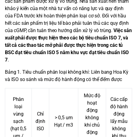
các sản phẩm được xử lý vô trùng. Nhà sản xuất nên tham
khảo ý kiến của một nhà tư vấn có năng lực và quy định
của FDA trước khi hoàn thiện phân loại cơ sở. Đối với hầu
hết các sản phẩm trị liệu tế bào phải tuân thủ các quy định
của cGMP, cần tuân theo hướng dẫn xử lý vô trùng.
Việc sản
xuất phải được thực hiện theo các bộ tiêu chuẩn ISO 7, và
tất cả các thao tác mở phải được thực hiện trong các tủ
BSC đạt tiêu chuẩn ISO 5 nằm khu vực đạt tiêu chuẩn ISO
7
.
Bảng 1. Tiêu chuẩn phân loại không khí: Liên bang Hoa Kỳ
và ISO so sánh và mức độ hành động có thể đếm được
Mức độ
Phân
Các cấp
hoạt
loại
độ hành
động
vùng
Chỉ
động
> 0,5 um
không
sạch
định
lấy mẫu
Hạt / m3
khí chủ
(hạt 0,5
ISO
không
động
um /
khí thụ