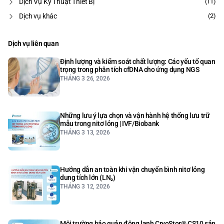
Dịch Vụ Kỹ Thuật Thiết Bị
(11)
Dịch vụ khác
(2)
Dịch vụ liên quan
Định lượng và kiểm soát chất lượng: Các yếu tố quan
trọng trong phân tích cfDNA cho ứng dụng NGS
THÁNG 3 26, 2026
Những lưu ý lựa chọn và vận hành hệ thống lưu trữ
mẫu trong nitơ lỏng | IVF/Biobank
THÁNG 3 13, 2026
Hướng dẫn an toàn khi vận chuyển bình nitơ lỏng
dung tích lớn (LN₂)
THÁNG 3 12, 2026
Môi trường bảo quản đông lạnh CryoStor® CS10 sản