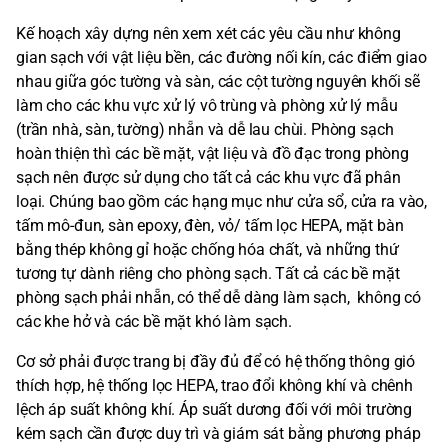
Kế hoạch xây dựng nên xem xét các yêu cầu như không
gian sạch với vật liệu bền, các đường nối kín, các điểm giao
nhau giữa góc tường và sàn, các cột tường nguyên khối sẽ
làm cho các khu vực xử lý vô trùng và phòng xử lý mẫu
(trần nhà, sàn, tường) nhẵn và dễ lau chùi. Phòng sạch
hoàn thiện thì các bề mặt, vật liệu và đồ đạc trong phòng
sạch nên được sử dụng cho tất cả các khu vực đã phân
loại. Chúng bao gồm các hạng mục như cửa sổ, cửa ra vào,
tấm mô-đun, sàn epoxy, đèn, vỏ/ tấm lọc HEPA, mặt bàn
bằng thép không gỉ hoặc chống hóa chất, và những thứ
tương tự dành riêng cho phòng sạch. Tất cả các bề mặt
phòng sạch phải nhẵn, có thể dễ dàng làm sạch, không có
các khe hở và các bề mặt khó làm sạch.
Cơ sở phải được trang bị đầy đủ để có hệ thống thông gió
thích hợp, hệ thống lọc HEPA, trao đổi không khí và chênh
lệch áp suất không khí. Áp suất dương đối với môi trường
kém sạch cần được duy trì và giám sát bằng phương pháp