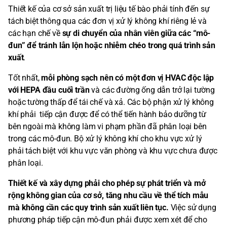
Thiết kế của cơ sở sản xuất trị liệu tế bào phải tính đến sự
tách biệt thông qua các đơn vị xử lý không khí riêng lẻ và
các hạn chế về
sự di chuyển của nhân viên giữa các “mô-
đun” để tránh lẫn lộn hoặc nhiễm chéo trong quá trình sản
xuất
.
Tốt nhất,
mỗi phòng sạch nên có một đơn vị HVAC độc lập
với HEPA đầu cuối trần
và các đường ống dẫn trở lại tường
hoặc tường thấp để tái chế và xả. Các bộ phận xử lý không
khí phải tiếp cận được để có thể tiến hành bảo dưỡng từ
bên ngoài mà không làm vi phạm phần đã phân loại bên
trong các mô-đun. Bộ xử lý không khí cho khu vực xử lý
phải tách biệt với khu vực văn phòng và khu vực chưa được
phân loại.
Thiết kế và xây dựng phải cho phép sự phát triển và mở
rộng không gian của cơ sở, tăng nhu cầu về thể tích mẫu
mà không cần các quy trình sản xuất liên tục.
Việc sử dụng
phương pháp tiếp cận mô-đun phải được xem xét để cho