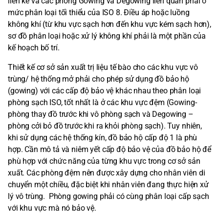
liền kề và các phòng Gowing và Degowing liên quan phải ở
mức phân loại tối thiểu của ISO 8. Điều áp hoặc luồng
không khí (từ khu vực sạch hơn đến khu vực kém sạch hơn),
sơ đồ phân loại hoặc xử lý không khí phải là một phần của
kế hoạch bố trí.
Thiết kế cơ sở sản xuất trị liệu tế bào cho các khu vực vô
trùng/ hệ thống mở phải cho phép sử dụng đồ bảo hộ
(gowing) với các cấp độ bảo vệ khác nhau theo phân loại
phòng sạch ISO, tốt nhất là ở các khu vực đệm (Gowing-
phòng thay đồ trước khi vô phòng sạch và Degowing –
phòng cởi bỏ đồ trước khi ra khỏi phòng sạch). Tuy nhiên,
khi sử dụng các hệ thống kín, đồ bảo hộ cấp độ 1 là phù
hợp. Cần mô tả và niêm yết cấp độ bảo vệ của đồ bảo hộ để
phù hợp với chức năng của từng khu vực trong cơ sở sản
xuất. Các phòng đệm nên được xây dựng cho nhân viên di
chuyển một chiều, đặc biệt khi nhân viên đang thực hiện xử
lý vô trùng. Phòng gowing phải có cùng phân loại cấp sạch
với khu vực mà nó bảo vệ.