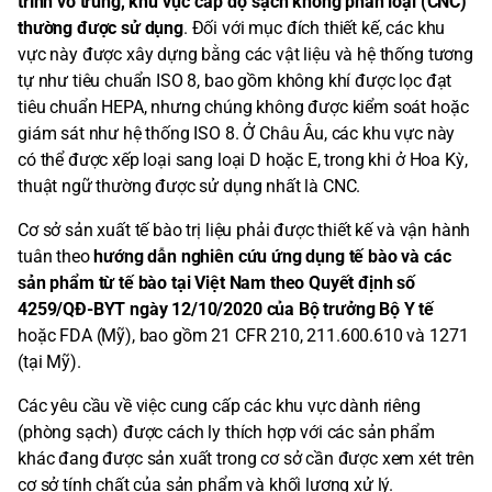
trình vô trùng, khu vực cấp độ sạch không phân loại (CNC)
thường được sử dụng
. Đối với mục đích thiết kế, các khu
vực này được xây dựng bằng các vật liệu và hệ thống tương
tự như tiêu chuẩn ISO 8, bao gồm không khí được lọc đạt
tiêu chuẩn HEPA, nhưng chúng không được kiểm soát hoặc
giám sát như hệ thống ISO 8. Ở Châu Âu, các khu vực này
có thể được xếp loại sang loại D hoặc E, trong khi ở Hoa Kỳ,
thuật ngữ thường được sử dụng nhất là CNC.
Cơ sở sản xuất tế bào trị liệu phải được thiết kế và vận hành
tuân theo
hướng dẫn nghiên cứu ứng dụng tế bào và các
sản phẩm từ tế bào tại Việt Nam theo Quyết định số
4259/QĐ-BYT ngày 12/10/2020 của Bộ trưởng Bộ Y tế
hoặc FDA (Mỹ), bao gồm 21 CFR 210, 211.600.610 và 1271
(tại Mỹ).
Các yêu cầu về việc cung cấp các khu vực dành riêng
(phòng sạch) được cách ly thích hợp với các sản phẩm
khác đang được sản xuất trong cơ sở cần được xem xét trên
cơ sở tính chất của sản phẩm và khối lượng xử lý.