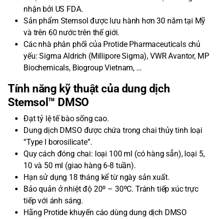
nhận bởi US FDA.
Sản phẩm Stemsol được lưu hành hơn 30 năm tại Mỹ
và trên 60 nước trên thế giới.
Các nhà phân phối của Protide Pharmaceuticals chủ
yếu: Sigma Aldrich (Millipore Sigma), VWR Avantor, MP
Biochemicals, Biogroup Vietnam, …
Tính năng kỹ thuật của dung dịch
Stemsol™ DMSO
Đạt tỷ lệ tế bào sống cao.
Dung dịch DMSO được chứa trong chai thủy tinh loại
“Type I borosilicate”.
Quy cách đóng chai: loại 100 ml (có hàng sẳn), loại 5,
10 và 50 ml (giao hàng 6-8 tuần).
Hạn sử dụng 18 tháng kể từ ngày sản xuất.
Bảo quản ở nhiệt độ 20º – 30ºC. Tránh tiếp xúc trực
tiếp với ánh sáng.
Hãng Protide khuyến cáo dùng dung dịch DMSO