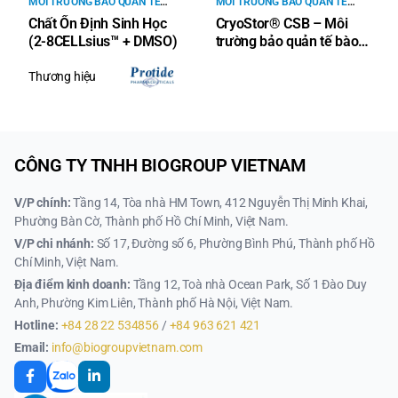
MÔI TRƯỜNG BẢO QUẢN TẾ
MÔI TRƯỜNG BẢO QUẢN TẾ
BÀO
BÀO
Chất Ổn Định Sinh Học
CryoStor® CSB – Môi
(2-8CELLsius™ + DMSO)
trường bảo quản tế bào
không DMSO chuẩn
GMP
Thương hiệu
CÔNG TY TNHH BIOGROUP VIETNAM
V/P chính:
Tầng 14, Tòa nhà HM Town, 412 Nguyễn Thị Minh Khai,
Phường Bàn Cờ, Thành phố Hồ Chí Minh, Việt Nam.
V/P chi nhánh:
Số 17, Đường số 6, Phường Bình Phú, Thành phố Hồ
Chí Minh, Việt Nam.
Địa điểm kinh doanh:
Tầng 12, Toà nhà Ocean Park, Số 1 Đào Duy
Anh, Phường Kim Liên, Thành phố Hà Nội, Việt Nam.
Hotline:
+84 28 22 534856
/
+84 963 621 421
Email:
info@biogroupvietnam.com