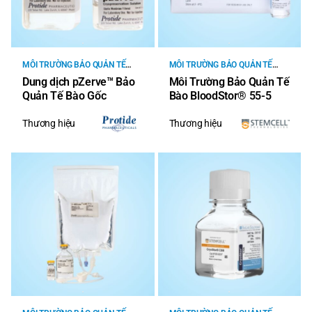
MÔI TRƯỜNG BẢO QUẢN TẾ
MÔI TRƯỜNG BẢO QUẢN TẾ
BÀO
BÀO
Dung dịch pZerve™ Bảo
Môi Trường Bảo Quản Tế
Quản Tế Bào Gốc
Bào BloodStor® 55-5
Thương hiệu
Thương hiệu