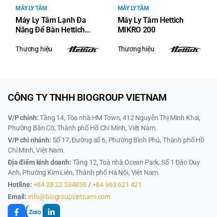
MÁY LY TÂM
MÁY LY TÂM
Máy Ly Tâm Lạnh Đa
Máy Ly Tâm Hettich
Năng Để Bàn Hettich
MIKRO 200
ROTINA 380 R
Thương hiệu
Thương hiệu
CÔNG TY TNHH BIOGROUP VIETNAM
V/P chính:
Tầng 14, Tòa nhà HM Town, 412 Nguyễn Thị Minh Khai,
Phường Bàn Cờ, Thành phố Hồ Chí Minh, Việt Nam.
V/P chi nhánh:
Số 17, Đường số 6, Phường Bình Phú, Thành phố Hồ
Chí Minh, Việt Nam.
Địa điểm kinh doanh:
Tầng 12, Toà nhà Ocean Park, Số 1 Đào Duy
Anh, Phường Kim Liên, Thành phố Hà Nội, Việt Nam.
Hotline:
+84 28 22 534856
/
+84 963 621 421
Email:
info@biogroupvietnam.com