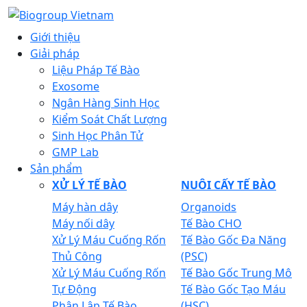
Giới thiệu
Giải pháp
Liệu Pháp Tế Bào
Exosome
Ngân Hàng Sinh Học
Kiểm Soát Chất Lượng
Sinh Học Phân Tử
GMP Lab
Sản phẩm
XỬ LÝ TẾ BÀO
NUÔI CẤY TẾ BÀO
Máy hàn dây
Organoids
Máy nối dây
Tế Bào CHO
Xử Lý Máu Cuống Rốn
Tế Bào Gốc Đa Năng
Thủ Công
(PSC)
Xử Lý Máu Cuống Rốn
Tế Bào Gốc Trung Mô
Tự Động
Tế Bào Gốc Tạo Máu
Phân Lập Tế Bào
(HSC)