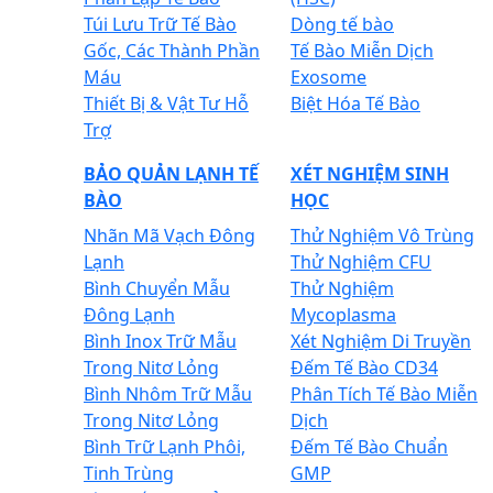
Túi Lưu Trữ Tế Bào
Dòng tế bào
Gốc, Các Thành Phần
Tế Bào Miễn Dịch
Máu
Exosome
Thiết Bị & Vật Tư Hỗ
Biệt Hóa Tế Bào
Trợ
BẢO QUẢN LẠNH TẾ
XÉT NGHIỆM SINH
BÀO
HỌC
Nhãn Mã Vạch Đông
Thử Nghiệm Vô Trùng
Lạnh
Thử Nghiệm CFU
Bình Chuyển Mẫu
Thử Nghiệm
Đông Lạnh
Mycoplasma
Bình Inox Trữ Mẫu
Xét Nghiệm Di Truyền
Trong Nitơ Lỏng
Đếm Tế Bào CD34
Bình Nhôm Trữ Mẫu
Phân Tích Tế Bào Miễn
Trong Nitơ Lỏng
Dịch
Bình Trữ Lạnh Phôi,
Đếm Tế Bào Chuẩn
Tinh Trùng
GMP