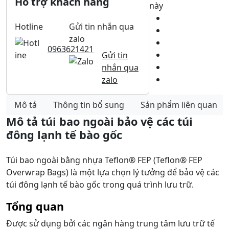
Hỗ trợ khách hàng
này
Hotline
Gửi tin nhắn qua
zalo
0963621421
Gửi tin
nhắn qua
zalo
Mô tả
Thông tin bổ sung
Sản phẩm liên quan
Mô tả túi bao ngoài bảo vệ các túi
đông lạnh tế bào gốc
Túi bao ngoài bằng nhựa Teflon® FEP (Teflon® FEP
Overwrap Bags) là một lựa chọn lý tưởng để bảo vệ các
túi đông lạnh tế bào gốc trong quá trình lưu trữ.
Tổng quan
Được sử dụng bởi các ngân hàng trung tâm lưu trữ tế