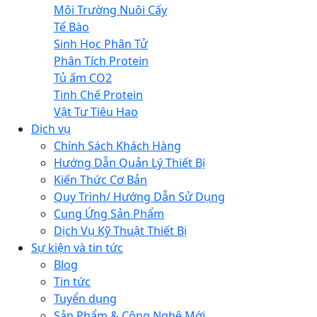
Môi Trường Nuôi Cấy
Tế Bào
Sinh Học Phân Tử
Phân Tích Protein
Tủ ấm CO2
Tinh Chế Protein
Vật Tư Tiêu Hao
Dịch vụ
Chính Sách Khách Hàng
Hướng Dẫn Quản Lý Thiết Bị
Kiến Thức Cơ Bản
Quy Trình/ Hướng Dẫn Sử Dụng
Cung Ứng Sản Phẩm
Dịch Vụ Kỹ Thuật Thiết Bị
Sự kiện và tin tức
Blog
Tin tức
Tuyển dụng
Sản Phẩm & Công Nghệ Mới