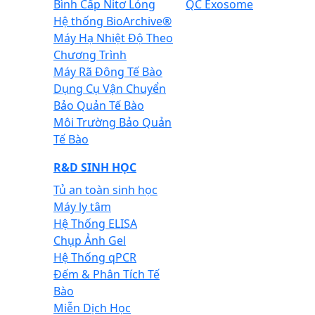
Bình Cấp Nitơ Lỏng
QC Exosome
Hệ thống BioArchive®
Máy Hạ Nhiệt Độ Theo
Chương Trình
Máy Rã Đông Tế Bào
Dụng Cụ Vận Chuyển
Bảo Quản Tế Bào
Môi Trường Bảo Quản
Tế Bào
R&D SINH HỌC
Tủ an toàn sinh học
Máy ly tâm
Hệ Thống ELISA
Chụp Ảnh Gel
Hệ Thống qPCR
Đếm & Phân Tích Tế
Bào
Miễn Dịch Học