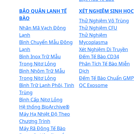
BẢO QUẢN LẠNH TẾ
XÉT NGHIỆM SINH HỌC
BÀO
Thử Nghiệm Vô Trùng
Nhãn Mã Vạch Đông
Thử Nghiệm CFU
Lạnh
Thử Nghiệm
Bình Chuyển Mẫu Đông
Mycoplasma
Lạnh
Xét Nghiệm Di Truyền
Bình Inox Trữ Mẫu
Đếm Tế Bào CD34
Trong Nitơ Lỏng
Phân Tích Tế Bào Miễn
Bình Nhôm Trữ Mẫu
Dịch
Trong Nitơ Lỏng
Đếm Tế Bào Chuẩn GMP
Bình Trữ Lạnh Phôi, Tinh
QC Exosome
Trùng
Bình Cấp Nitơ Lỏng
Hệ thống BioArchive®
Máy Hạ Nhiệt Độ Theo
Chương Trình
Máy Rã Đông Tế Bào