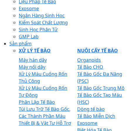
Liệu Pháp Tế Bào
Exosome
Ngân Hàng Sinh Học
Kiểm Soát Chất Lượng
Sinh Học Phân Tử
GMP Lab
Sản phẩm
XỬ LÝ TẾ BÀO
NUÔI CẤY TẾ BÀO
Máy hàn dây
Organoids
Máy nối dây
Tế Bào CHO
Xử Lý Máu Cuống Rốn
Tế Bào Gốc Đa Năng
Thủ Công
(PSC)
Xử Lý Máu Cuống Rốn
Tế Bào Gốc Trung Mô
Tự Động
Tế Bào Gốc Tạo Máu
Phân Lập Tế Bào
(HSC)
Túi Lưu Trữ Tế Bào Gốc,
Dòng tế bào
Các Thành Phần Máu
Tế Bào Miễn Dịch
Thiết Bị & Vật Tư Hỗ Trợ
Exosome
Biệt Hóa Tế Bào