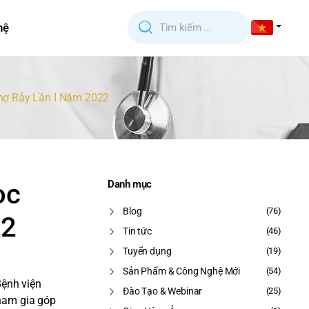
hệ
hợ Rẫy Lần I Năm 2022
ọc
Danh mục
Blog
(76)
22
Tin tức
(46)
Tuyển dụng
(19)
Sản Phẩm & Công Nghệ Mới
(54)
Bệnh viện
Đào Tạo & Webinar
(25)
tham gia góp