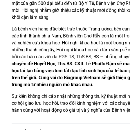
mặt của gần 500 đại biểu đến từ Bộ Y Tế, Bệnh viện Chợ Rẫ
mời. Hội nghị nhằm giới thiệu các kỹ thuật mới đồng thời x
khối cận lâm sàng.
Là bệnh viện hạng đặc biệt trực thuộc Trung ương, bên cạn
các tỉnh thành phía Nam, Bệnh viện Chợ Rẫy còn là một tr
và nghiên cứu khoa học. Hội nghị khoa học là một trong nh
những thành công ấy, Hội nghị khoa học cận lâm sàng sẽ ch
bởi các báo cáo viên là PGS.TS, ThS.BS, BS – những chuy
chuyên đề Huyết Học, Ths.BS. CKII. Lê Phước Đậm sẽ man
học tái tạo bằng việc tóm tắt đặc tính sinh học của tế bà
trên thế giới. Cùng với đó Biogroup Vietnam sẽ giới thiệu 
trung mô từ nhiều nguồn mô khác nhau.
Sự kiện không chỉ cập nhật những thông tin, kỹ thuật mới
cơ hội giao lưu, học hỏi, trao đổi kinh nghiệm với các ch
hành cùng với hoạt động có giá trị và ý nghĩa của Bệnh việ