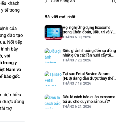
Gian Hàng Ảo
(1)
biểu khách
y tế trong
Bài viết mới nhất
Hội nghị Ứng dụng Exosome
 bệnh của
trong Chẩn đoán, Điều trị và Y
ộng đào tạo
học Thẩm mỹ
THÁNG 6 30, 2026
ua. Nối tiếp
trình bày
Điều gì ảnh hưởng đến sự đồng
nhất giữa các lần nuôi cấy tế
ó, với
bào?
THÁNG 7 20, 2026
 trong y
Việt Nam và
Tại sao Fetal Bovine Serum
tế bào gốc
(FBS) đang dần được thay thế
trong nuôi cấy tế bào?
THÁNG 7 19, 2026
am dự nhiều
Đâu là cách bảo quản exosome
hi được đồng
tối ưu cho quy mô sản xuất?
THÁNG 6 21, 2026
ài trợ.