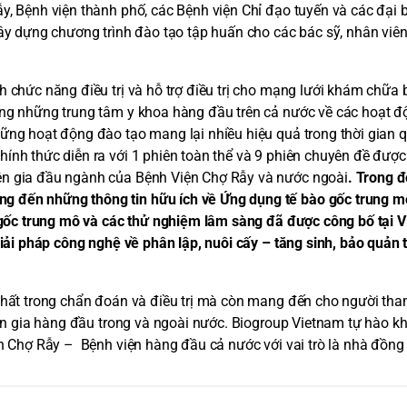
y, Bệnh viện thành phố, các Bệnh viện Chỉ đạo tuyến và các đại 
ây dựng chương trình đào tạo tập huấn cho các bác sỹ, nhân viên 
h chức năng điều trị và hỗ trợ điều trị cho mạng lưới khám chữa
ong những trung tâm y khoa hàng đầu trên cả nước về các hoạt đ
ững hoạt động đào tạo mang lại nhiều hiệu quả trong thời gian q
ính thức diễn ra với 1 phiên toàn thể và 9 phiên chuyên đề được 
ên gia đầu ngành của Bệnh Viện Chợ Rẫy và nước ngoài
. Trong đ
g đến những thông tin hữu ích về Ứng dụng tế bào gốc trung mô
o gốc trung mô và các thử nghiệm lâm sàng đã được công bố tại 
giải pháp công nghệ về phân lập, nuôi cấy – tăng sinh, bảo quản 
 nhất trong chẩn đoán và điều trị mà còn mang đến cho người th
uyên gia hàng đầu trong và ngoài nước. Biogroup Vietnam tự hào k
n Chợ Rẫy – Bệnh viện hàng đầu cả nước với vai trò là nhà đồng t