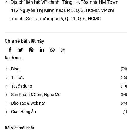
Địa chỉ liên hệ: VP chính: Tầng 14, Tòa nhà HM Town,
412 Nguyễn Thị Minh Khai, P. 5, Q. 3, HCMC. VP chi
nhánh: Số 17, đường số 6, Q. 11, Q. 6, HCMC.
Chia sẻ bài viết này
Danh mục
Blog
(76)
Tin tức
(46)
Tuyển dụng
(19)
Sản Phẩm & Công Nghệ Mới
(54)
Đào Tạo & Webinar
(25)
Gian Hàng Ảo
(1)
Bài viết mới nhất