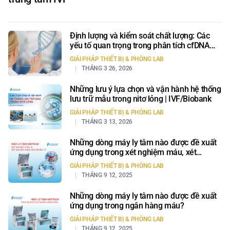
Định lượng và kiểm soát chất lượng: Các
yếu tố quan trọng trong phân tích cfDNA
cho ứng dụng NGS
GIẢI PHÁP THIẾT BỊ & PHÒNG LAB
THÁNG 3 26, 2026
Những lưu ý lựa chọn và vận hành hệ thống
lưu trữ mẫu trong nitơ lỏng | IVF/Biobank
GIẢI PHÁP THIẾT BỊ & PHÒNG LAB
THÁNG 3 13, 2026
Những dòng máy ly tâm nào được đề xuất
ứng dụng trong xét nghiệm máu, xét
nghiệm sinh học phân tử?
GIẢI PHÁP THIẾT BỊ & PHÒNG LAB
THÁNG 9 12, 2025
Những dòng máy ly tâm nào được đề xuất
ứng dụng trong ngân hàng máu?
GIẢI PHÁP THIẾT BỊ & PHÒNG LAB
THÁNG 9 12, 2025