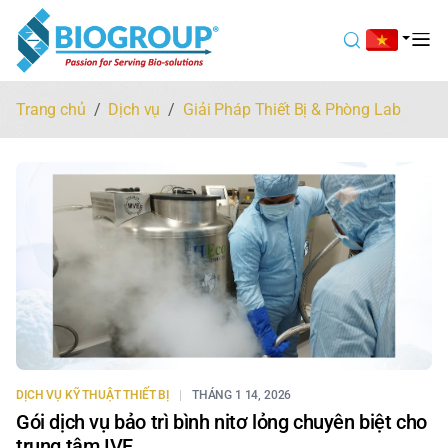
Trang chủ
Dịch vụ
Giải Pháp Thiết Bị & Phòng Lab
DỊCH VỤ KỸ THUẬT THIẾT BỊ
THÁNG 1 14, 2026
Gói dịch vụ bảo trì bình nitơ lỏng chuyên biệt cho
trung tâm IVF