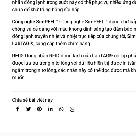
nhãn đông lạnh trong suốt này có thể phục vụ nhiều ứng 
chứa để khử trùng bằng nồi hấp.
Công nghệ SimPEEL™:
Công nghệ SimPEEL™ đang chờ cấp b
chóng và dễ dàng với mấu không dính sáng tạo đảm bảo n
đông lạnh truyền nhiệt và nhiệt trực tiếp của chúng tôi,
Sim
LabTAG®
, cung cấp thêm chức năng.
RFID:
Dòng nhãn RFID đông lạnh của LabTAG® có lớp phủ UH
được lưu trữ trong nitơ lỏng với dữ liệu hiển thị được in (
ngâm trong nitơ lỏng, các nhãn này có thể đọc được mà kh
muốn.
Chia sẻ bài viết này