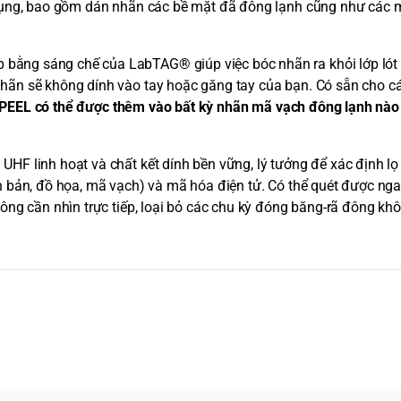
dụng, bao gồm dán nhãn các bề mặt đã đông lạnh cũng như các 
ằng sáng chế của LabTAG® giúp việc bóc nhãn ra khỏi lớp lót
hãn sẽ không dính vào tay hoặc găng tay của bạn. Có sẵn cho c
PEEL có thể được thêm vào bất kỳ nhãn mã vạch đông lạnh nào
F linh hoạt và chất kết dính bền vững, lý tưởng để xác định lọ
văn bản, đồ họa, mã vạch) và mã hóa điện tử. Có thể quét được nga
ông cần nhìn trực tiếp, loại bỏ các chu kỳ đóng băng-rã đông k