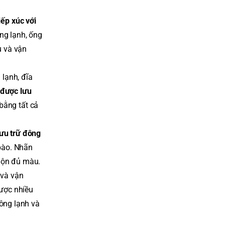
ếp xúc với
ng lạnh, ống
u và vận
lạnh, đĩa
 được lưu
bằng tất cả
lưu trữ đông
 bào. Nhãn
uộn đủ màu.
 và vận
được nhiều
ông lạnh và