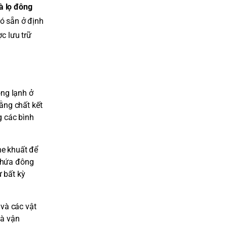
à lọ đông
có sẵn ở định
c lưu trữ
ông lạnh ở
ằng chất kết
g các bình
he khuất để
 chứa đông
ư bất kỳ
và các vật
và vận