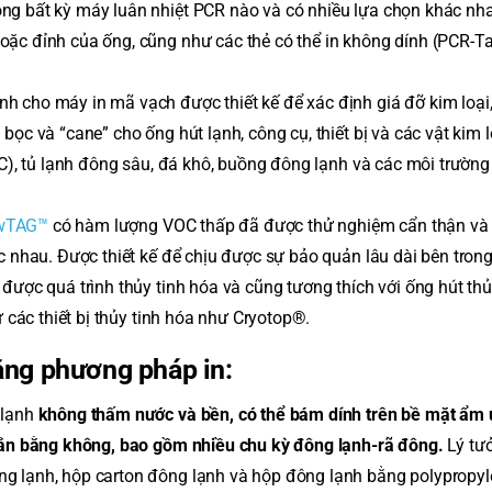
ng bất kỳ máy luân nhiệt PCR nào và có nhiều lựa chọn khác nha
oặc đỉnh của ống, cũng như các thẻ có thể in không dính (PCR-T
 cho máy in mã vạch được thiết kế để xác định giá đỡ kim loại,
ọc và “cane” cho ống hút lạnh, công cụ, thiết bị và các vật kim l
°C), tủ lạnh đông sâu, đá khô, buồng đông lạnh và các môi trường
awTAG™
có hàm lượng VOC thấp đã được thử nghiệm cẩn thận và
c nhau. Được thiết kế để chịu được sự bảo quản lâu dài bên trong
được quá trình thủy tinh hóa và cũng tương thích với ống hút thủ
ư các thiết bị thủy tinh hóa như Cryotop®.
ng phương pháp in:
 lạnh
không thấm nước và bền, có thể bám dính trên bề mặt ẩm 
 rắn bằng không, bao gồm nhiều chu kỳ đông lạnh-rã đông.
Lý tưở
ng lạnh, hộp carton đông lạnh và hộp đông lạnh bằng polypropy