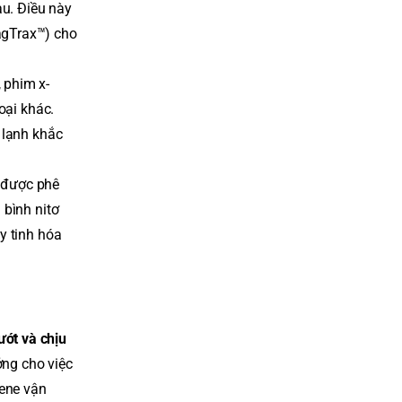
u. Điều này
agTrax™) cho
 phim x-
oại khác.
 lạnh khắc
 được phê
 bình nitơ
y tinh hóa
ướt và chịu
ng cho việc
lene vận