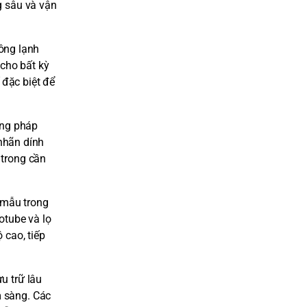
g sâu và vận
ông lạnh
 cho bất kỳ
 đặc biệt để
ơng pháp
nhãn dính
 trong cần
 mẫu trong
otube và lọ
 cao, tiếp
u trữ lâu
m sàng. Các