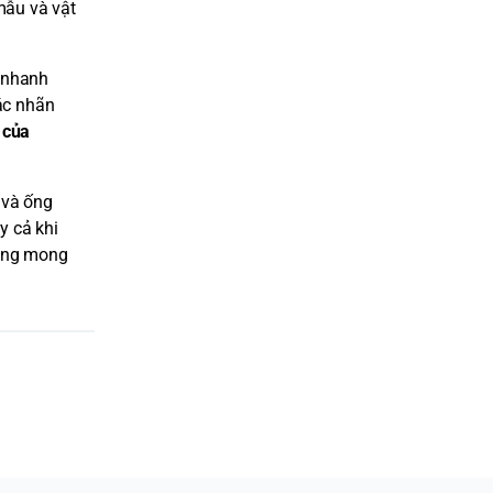
mẫu và vật
 nhanh
ác nhãn
 của
 và ống
y cả khi
hông mong