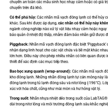
chuyển an toàn các mẫu sinh học nhạy cảm hoặc có giá trị. 
chuyển trên đá khô.
Có thể phá hủy:
Các nhãn mã vạch đông lạnh có thể hủy c
khác. Sau khi được áp dụng,
các nhãn có thể hủy này khô
ngành công nghiệp nào xử lý vật liệu nhạy cảm hoặc nguy h
bảo quản ở nhiệt độ thấp, nhằm đảm bảo nhãn giữ được độ
Piggyback:
Nhãn mã vạch đông lạnh đặc biệt ‘Piggyback’ 
nhận dạng linh hoạt cho các vật chứa và bề mặt khác nh
lớn hơn. Điều này cho phép nhiều nhãn có liên quan được i
thiết để xác định các mục tiếp theo.
Bao bọc xung quanh (wrap-around):
Các nhãn mã vạch đôn
kho đông lạnh. Những nhãn đông lạnh tự cán mỏng này là l
đông lạnh trong tủ lạnh đông sâu và nitơ lỏng (-196°C). Lớ
xúc với hóa chất, cũng như mài mòn và hư hỏng vật lý.
Trong suốt:
Nhãn nhựa nhiệt dẻo trong suốt của LabTAG® tươ
dài trong nitơ lỏng và môi trường đông lạnh sâu khắc nghi