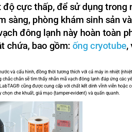
t độ cực thấp, để sử dụng trong
âm sàng, phòng khám sinh sản v
vạch đông lạnh này hoàn toàn p
ật chứa, bao gồm:
ống cryotube
,
c và cấu hình, đồng thời tương thích với cả máy in nhiệt (nhiệt 
dùng chắc chắn sẽ tìm thấy nhãn mã vạch đông lạnh đáp ứng các y
abTAG® cũng được cung cấp với chất kết dính vĩnh viễn hoặc c
ùy chọn che khuất, giả mạo (tamper-evident) và quấn quanh.