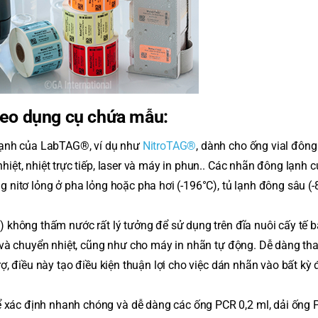
eo dụng cụ chứa mẫu:
lạnh của LabTAG®, ví dụ như
NitroTAG®
, dành cho ống vial đông
iệt, nhiệt trực tiếp, laser và máy in phun.. Các nhãn đông lạnh 
g nitơ lỏng ở pha lỏng hoặc pha hơi (-196°C), tủ lạnh đông sâu (
 không thấm nước rất lý tưởng để sử dụng trên đĩa nuôi cấy tế b
r và chuyển nhiệt, cũng như cho máy in nhãn tự động. Dễ dàng tha
rợ, điều này tạo điều kiện thuận lợi cho việc dán nhãn vào bất kỳ 
 xác định nhanh chóng và dễ dàng các ống PCR 0,2 ml, dải ống 