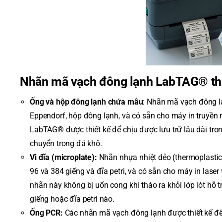
Nhãn mã vạch đông lạnh LabTAG® th
Ống và hộp đông lạnh chứa mẫu
: Nhãn mã vạch đông 
Eppendorf, hộp đông lạnh, và có sẵn cho máy in truyền nh
LabTAG® được thiết kế để chịu được lưu trữ lâu dài tron
chuyển trong đá khô.
Vi đĩa (microplate):
Nhãn nhựa nhiệt dẻo (thermoplastic)
96 và 384 giếng và đĩa petri, và có sẵn cho máy in lase
nhãn này không bị uốn cong khi tháo ra khỏi lớp lót hỗ t
giếng hoặc đĩa petri nào.
Ống PCR:
Các nhãn mã vạch đông lạnh được thiết kế để