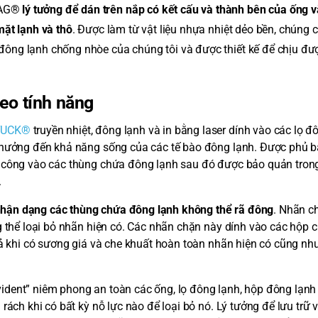
TAG®
lý tưởng để dán trên nắp có kết cấu và thành bên của ống v
mặt lạnh và thô
. Được làm từ vật liệu nhựa nhiệt dẻo bền, chúng 
đông lạnh chống nhòe của chúng tôi và được thiết kế để chịu đượ
o tính năng
TUCK®
truyền nhiệt, đông lạnh và in bằng laser dính vào các lọ đ
 hưởng đến khả năng sống của các tế bào đông lạnh. Được phủ b
h công vào các thùng chứa đông lạnh sau đó được bảo quản tron
.
hận dạng các thùng chứa đông lạnh không thể rã đông
. Nhãn c
g thể loại bỏ nhãn hiện có. Các nhãn chặn này dính vào các hộp
cả khi có sương giá và che khuất hoàn toàn nhãn hiện có cũng nh
dent” niêm phong an toàn các ống, lọ đông lạnh, hộp đông lạnh 
rách khi có bất kỳ nỗ lực nào để loại bỏ nó. Lý tưởng để lưu trữ 