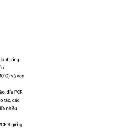
 lạnh, ống
của
-80°C) và vận
ào, đĩa PCR
o tác, các
đĩa nhiều
PCR 8 giếng