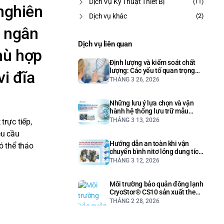
Dịch Vụ Kỹ Thuật Thiết Bị
(11)
 nghiên
Dịch vụ khác
(2)
à ngân
Dịch vụ liên quan
hù hợp
Định lượng và kiểm soát chất
lượng: Các yếu tố quan trọng
 vi đĩa
trong phân tích cfDNA cho ứng
THÁNG 3 26, 2026
dụng NGS
Những lưu ý lựa chọn và vận
hành hệ thống lưu trữ mẫu
trong nitơ lỏng | IVF/Biobank
THÁNG 3 13, 2026
trực tiếp,
êu cầu
Hướng dẫn an toàn khi vận
ó thể tháo
chuyển bình nitơ lỏng dung tích
lớn (LN₂)
THÁNG 3 12, 2026
Môi trường bảo quản đông lạnh
CryoStor® CS10 sản xuất theo
tiêu chuẩn cGMP
THÁNG 2 28, 2026