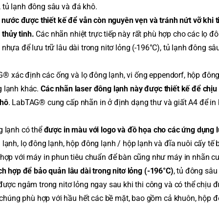
, tủ lạnh đông sâu và đá khô.
nước được thiết kế để vẫn còn nguyên vẹn và tránh nứt vỡ khi ti
thủy tinh.
Các nhãn nhiệt trực tiếp này rất phù hợp cho các lọ đô
 nhựa để lưu trữ lâu dài trong nitơ lỏng (-196°C), tủ lạnh đông sâ
® xác định các ống và lọ đông lạnh, vi ống eppendorf, hộp đông 
g lạnh khác.
Các nhãn laser đông lạnh này được thiết kế để chịu
khô
. LabTAG® cung cấp nhãn in ở định dạng thư và giất A4 để in 
g lạnh có thể
được in màu với logo và đồ họa cho các ứng dụng 
ạnh, lọ đông lạnh, hộp đông lạnh / hộp lạnh và đĩa nuôi cấy tế
hợp với máy in phun tiêu chuẩn để bàn cũng như máy in nhãn c
ích hợp để bảo quản lâu dài trong nitơ lỏng (-196°C)
, tủ đông sâu
ược ngâm trong nitơ lỏng ngay sau khi thi công và có thể chịu 
 chúng phù hợp với hầu hết các bề mặt, bao gồm cả khuôn, hộp đ