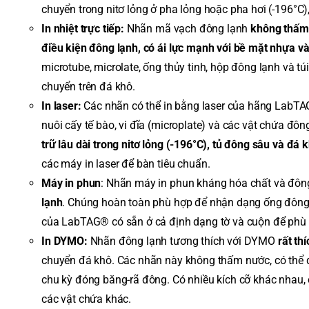
chuyển trong nitơ lỏng ở pha lỏng hoặc pha hơi (-196°C)
In nhiệt trực tiếp:
Nhãn mã vạch đông lạnh
không thấm 
điều kiện đông lạnh, có ái lực mạnh với bề mặt nhựa và 
microtube, microlate, ống thủy tinh, hộp đông lạnh và túi
chuyển trên đá khô.
In laser:
Các nhãn có thể in bằng laser của hãng LabTAG
nuôi cấy tế bào, vi đĩa (microplate) và các vật chứa đôn
trữ lâu dài trong nitơ lỏng (-196°C), tủ đông sâu và đá 
các máy in laser để bàn tiêu chuẩn.
Máy in phun
: Nhãn máy in phun kháng hóa chất và đôn
lạnh
. Chúng hoàn toàn phù hợp để nhận dạng ống đông l
của LabTAG® có sẵn ở cả định dạng tờ và cuộn để phù 
In DYMO:
Nhãn đông lạnh tương thích với DYMO
rất th
chuyển đá khô. Các nhãn này không thấm nước, có thể đ
chu kỳ đóng băng-rã đông. Có nhiều kích cỡ khác nhau,
các vật chứa khác.