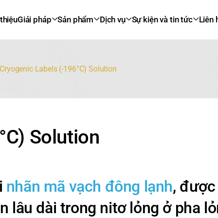
 thiệu
Giải pháp
Sản phẩm
Dịch vụ
Sự kiện và tin tức
Liên 
Cryogenic Labels (-196°C) Solution
°C) Solution
i
nhãn mã vạch đông lạnh
, được 
 lâu dài trong nitơ lỏng ở pha l