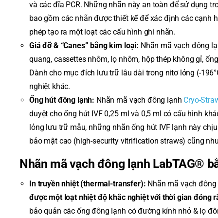
và các đĩa PCR. Những nhãn này an toàn để sử dụng tro
bao gồm các nhãn được thiết kế để xác định các cạnh h
phép tạo ra một loạt các cấu hình ghi nhãn.
Giá đỡ & “Canes” bằng kim loại:
Nhãn mã vạch đông lạnh
quang, cassettes nhôm, lọ nhôm, hộp thép không gỉ, ống b
Dành cho mục đích lưu trữ lâu dài trong nitơ lỏng (-196
nghiệt khác.
Ống hút đông lạnh:
Nhãn mã vạch đông lạnh
Cryo-Str
duyệt cho ống hút IVF 0,25 ml và 0,5 ml có cấu hình khá
lỏng lưu trữ mẫu, những nhãn ống hút IVF lạnh này chịu 
bảo mật cao (high-security vitrification straws) cũng nh
Nhãn mã vạch đông lạnh LabTAG® bằ
In truyền nhiệt (thermal-transfer):
Nhãn mã vạch đông
được một loạt nhiệt độ khắc nghiệt với thời gian đóng
bảo quản các ống đông lạnh có đường kính nhỏ & lọ đô