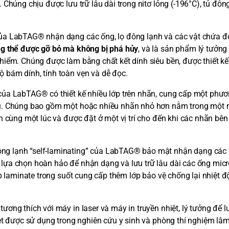
Chúng chịu được lưu trữ lâu dài trong nitơ lỏng (-196°C), tủ đôn
ủa LabTAG® nhận dạng các ống, lọ đông lạnh và các vật chứa đ
ng thể được gỡ bỏ mà không bị phá hủy
, và là sản phẩm lý tưởng
iểm. Chúng được làm bằng chất kết dính siêu bền, được thiết kế
 bám dính, tính toàn vẹn và dễ đọc.
của LabTAG® có thiết kế nhiều lớp trên nhãn, cung cấp một phư
au. Chúng bao gồm một hoặc nhiều nhãn nhỏ hơn nằm trong một 
n cùng một lúc và được đặt ở một vị trí cho đến khi các nhãn bên
g lạnh “self-laminating” của LabTAG® bảo mật nhận dạng các
ựa chọn hoàn hảo để nhận dạng và lưu trữ lâu dài các ống micr
p laminate trong suốt cung cấp thêm lớp bảo vệ chống lại nhiệt độ
ng thích với máy in laser và máy in truyền nhiệt, lý tưởng để lư
ệt được sử dụng trong nghiên cứu y sinh và phòng thí nghiệm lâ