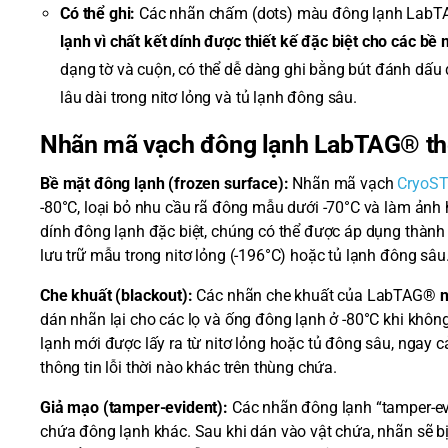
Có thể ghi:
Các nhãn chấm (dots) màu đông lạnh Lab
lạnh vì chất kết dính được thiết kế đặc biệt cho các bề 
dạng tờ và cuộn, có thể dễ dàng ghi bằng bút đánh dấu 
lâu dài trong nitơ lỏng và tủ lạnh đông sâu.
Nhãn mã vạch đông lạnh LabTAG® the
Bề mặt đông lạnh (frozen surface):
Nhãn mã vạch
CryoS
-80°C, loại bỏ nhu cầu rã đông mẫu dưới -70°C và làm ảnh
dính đông lạnh đặc biệt, chúng có thể được áp dụng thàn
lưu trữ mẫu trong nitơ lỏng (-196°C) hoặc tủ lạnh đông sâu
Che khuất (blackout):
Các nhãn che khuất của LabTAG®
n
dán nhãn lại cho các lọ và ống đông lạnh ở -80°C khi khôn
lạnh mới được lấy ra từ nitơ lỏng hoặc tủ đông sâu, ngay 
thông tin lỗi thời nào khác trên thùng chứa.
Giả mạo (tamper-evident):
Các nhãn đông lạnh “tamper-evi
chứa đông lạnh khác. Sau khi dán vào vật chứa, nhãn sẽ bị 