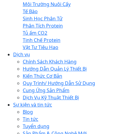
Môi Trường Nuôi Cấy
Tế Bào
Sinh Học Phân Tử
Phân Tích Protein
Tủ ấm CO2
Tinh Chế Protein
Vật Tư Tiêu Hao
Dịch vụ
Chính Sách Khách Hàng
Hướng Dẫn Quản Lý Thiết Bị
Kiến Thức Cơ Bản
Quy Trình/ Hướng Dẫn Sử Dụng
Cung Ứng Sản Phẩm
Dịch Vụ Kỹ Thuật Thiết Bị
Sự kiện và tin tức
Blog
Tin tức
Tuyển dụng
Sản Phẩm & Công Nghệ Mới