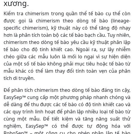
xương.
Kiểm tra chimerism trong quần thể tế bào cụ thể còn
được gọi là chimerism theo dòng tế bào (lineage-
specific chimerism), kỹ thuật này có thể tăng độ nhạy
hơn là phân tích toàn bộ các tế bào bạch cầu. Tuy nhiên,
chimerism theo dòng tế bào yêu cầu kỹ thuật phân lập
tế bào cho độ tinh khiết cao. Ngoài ra, sự lây nhiễm
chéo giữa các mẫu luôn là mối lo ngại vì sự hiện diện
của một số tế bào không phải mục tiêu hoặc tế bào từ
mẫu khác có thể làm thay đổi tính toàn vẹn của phân
tích di truyền.
Để phân tích chimerism theo dòng tế bào đáng tin cậy,
EasySep™ cung cấp một phương pháp nhanh chóng và
dễ dàng để thu được các tế bào có độ tinh khiết cao và
các quy trình linh hoạt để phân lập nhiều loại tế bào từ
cùng một mẫu. Để tiết kiệm và tăng năng suất thử
nghiệm, EasySep™ có thể được tự động hóa với
RoboSep™ – một công cụ cho phép phân lập tế bào