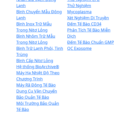
Lạnh
Thử Nghiệm
Bình Chuyển Mẫu Đông
Mycoplasma
Lạnh
Xét Nghiệm Di Truyền
Bình Inox Trữ Mẫu
Đếm Tế Bào CD34
Trong Nitơ Lỏng
Phân Tích Tế Bào Miễn
Bình Nhôm Trữ Mẫu
Dịch
Trong Nitơ Lỏng
Đếm Tế Bào Chuẩn GMP
Bình Trữ Lạnh Phôi, Tinh
QC Exosome
Trùng
Bình Cấp Nitơ Lỏng
Hệ thống BioArchive®
Máy Hạ Nhiệt Độ Theo
Chương Trình
Máy Rã Đông Tế Bào
Dụng Cụ Vận Chuyển
Bảo Quản Tế Bào
Môi Trường Bảo Quản
Tế Bào