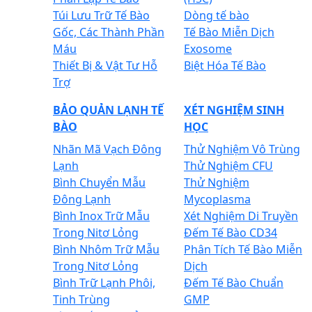
Túi Lưu Trữ Tế Bào
Dòng tế bào
Gốc, Các Thành Phần
Tế Bào Miễn Dịch
Máu
Exosome
Thiết Bị & Vật Tư Hỗ
Biệt Hóa Tế Bào
Trợ
BẢO QUẢN LẠNH TẾ
XÉT NGHIỆM SINH
BÀO
HỌC
Nhãn Mã Vạch Đông
Thử Nghiệm Vô Trùng
Lạnh
Thử Nghiệm CFU
Bình Chuyển Mẫu
Thử Nghiệm
Đông Lạnh
Mycoplasma
Bình Inox Trữ Mẫu
Xét Nghiệm Di Truyền
Trong Nitơ Lỏng
Đếm Tế Bào CD34
Bình Nhôm Trữ Mẫu
Phân Tích Tế Bào Miễn
Trong Nitơ Lỏng
Dịch
Bình Trữ Lạnh Phôi,
Đếm Tế Bào Chuẩn
Tinh Trùng
GMP