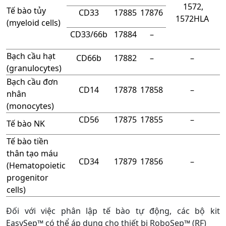
1572,
Tế bào tủy
CD33
17885
17876
1572HLA
(myeloid cells)
CD33/66b
17884
–
Bạch cầu hạt
CD66b
17882
–
–
(granulocytes)
Bạch cầu đơn
CD14
17878
17858
–
nhân
(monocytes)
CD56
17875
17855
–
Tế bào NK
Tế bào tiền
thân tạo máu
CD34
17879
17856
–
(Hematopoietic
progenitor
cells)
Đối với việc phân lập tế bào tự động, các bộ kit
EasySep™ có thể áp dụng cho thiết bị RoboSep™ (RF)