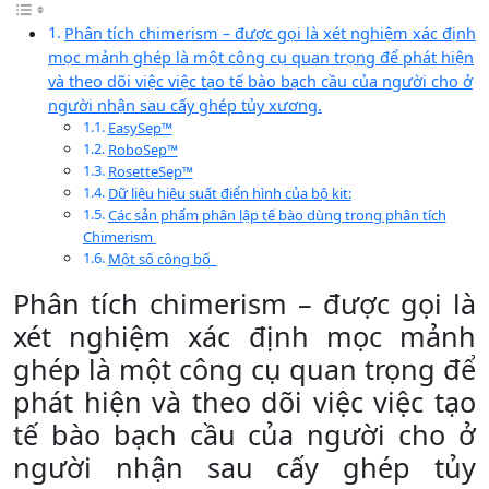
Phân tích chimerism – được gọi là xét nghiệm xác định
mọc mảnh ghép là một công cụ quan trọng để phát hiện
và theo dõi việc việc tạo tế bào bạch cầu của người cho ở
người nhận sau cấy ghép tủy xương.
EasySep™
RoboSep™
RosetteSep™
Dữ liệu hiệu suất điển hình của bộ kit:
Các sản phẩm phân lập tế bào dùng trong phân tích
Chimerism
Một số công bố
Phân tích chimerism – được gọi là
xét nghiệm xác định mọc mảnh
ghép là một công cụ quan trọng để
phát hiện và theo dõi việc việc tạo
tế bào bạch cầu của người cho ở
người nhận sau cấy ghép tủy