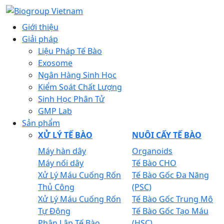
Giới thiệu
Giải pháp
Liệu Pháp Tế Bào
Exosome
Ngân Hàng Sinh Học
Kiểm Soát Chất Lượng
Sinh Học Phân Tử
GMP Lab
Sản phẩm
XỬ LÝ TẾ BÀO
NUÔI CẤY TẾ BÀO
Máy hàn dây
Organoids
Máy nối dây
Tế Bào CHO
Xử Lý Máu Cuống Rốn
Tế Bào Gốc Đa Năng
Thủ Công
(PSC)
Xử Lý Máu Cuống Rốn
Tế Bào Gốc Trung Mô
Tự Động
Tế Bào Gốc Tạo Máu
Phân Lập Tế Bào
(HSC)