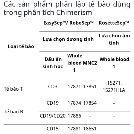
Các sản phẩm phân lập tế bào dùng
trong phân tích Chimerism
EasySep™/ RoboSep™
RosetteSep™
Lựa chọn âm
Lựa chọn dương tính
tính
Loại tế bào
Whole
Dấu ấn
Whole blood
blood
MNC2
sinh học
1
1
15271,
CD3
17871
17851
Tế bào T
15271HLA
CD19
17874
17854
–
Tế bào B
CD19/CD20
17886
–
–
CD15
17881
18651