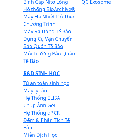
Bình Cấp Nitơ Lỏng
QC Exosome
Hệ thống BioArchive®
Máy Hạ Nhiệt Độ Theo
Chương Trình
Máy Rã Đông Tế Bào
Dụng Cụ Vận Chuyển
Bảo Quản Tế Bào
Môi Trường Bảo Quản
Tế Bào
R&D SINH HỌC
Tủ an toàn sinh học
Máy ly tâm
Hệ Thống ELISA
Chụp Ảnh Gel
Hệ Thống qPCR
Đếm & Phân Tích Tế
Bào
Miễn Dịch Học