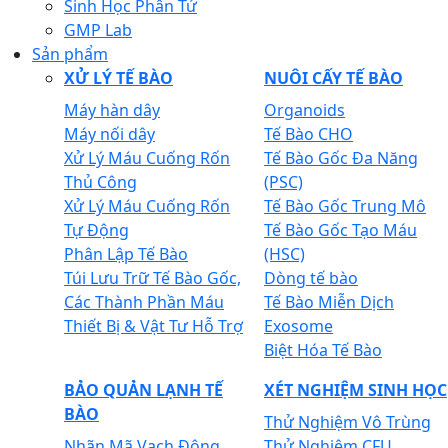
Sinh Học Phân Tử
GMP Lab
Sản phẩm
XỬ LÝ TẾ BÀO
NUÔI CẤY TẾ BÀO
Máy hàn dây
Organoids
Máy nối dây
Tế Bào CHO
Xử Lý Máu Cuống Rốn
Tế Bào Gốc Đa Năng
Thủ Công
(PSC)
Xử Lý Máu Cuống Rốn
Tế Bào Gốc Trung Mô
Tự Động
Tế Bào Gốc Tạo Máu
Phân Lập Tế Bào
(HSC)
Túi Lưu Trữ Tế Bào Gốc,
Dòng tế bào
Các Thành Phần Máu
Tế Bào Miễn Dịch
Thiết Bị & Vật Tư Hỗ Trợ
Exosome
Biệt Hóa Tế Bào
BẢO QUẢN LẠNH TẾ
XÉT NGHIỆM SINH HỌC
BÀO
Thử Nghiệm Vô Trùng
Nhãn Mã Vạch Đông
Thử Nghiệm CFU