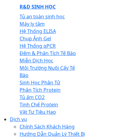
R&D SINH HỌC
Tủ an toàn sinh học
Máy ly tâm
Hệ Thống ELISA
Chụp Ảnh Gel
Hệ Thống qPCR
Đếm & Phân Tích Tế Bào
Miễn Dịch Học
Môi Trường Nuôi Cấy Tế
Bào
Sinh Học Phân Tử
Phân Tích Protein
Tủ ấm CO2
Tinh Chế Protein
Vật Tư Tiêu Hao
Dịch vụ
Chính Sách Khách Hàng
Hướng Dẫn Quản Lý Thiết Bị