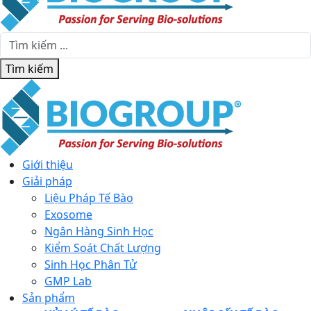
Tìm kiếm
Giới thiệu
Giải pháp
Liệu Pháp Tế Bào
Exosome
Ngân Hàng Sinh Học
Kiểm Soát Chất Lượng
Sinh Học Phân Tử
GMP Lab
Sản phẩm