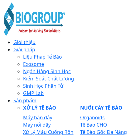
Giới thiệu
Giải pháp
Liệu Pháp Tế Bào
Exosome
Ngân Hàng Sinh Học
Kiểm Soát Chất Lượng
Sinh Học Phân Tử
GMP Lab
Sản phẩm
XỬ LÝ TẾ BÀO
NUÔI CẤY TẾ BÀO
Máy hàn dây
Organoids
Máy nối dây
Tế Bào CHO
Xử Lý Máu Cuống Rốn
Tế Bào Gốc Đa Năng