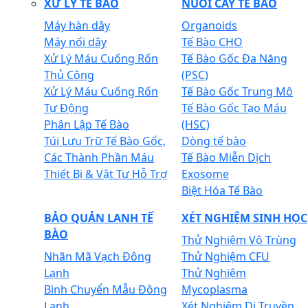
XỬ LÝ TẾ BÀO
NUÔI CẤY TẾ BÀO
Máy hàn dây
Organoids
Máy nối dây
Tế Bào CHO
Xử Lý Máu Cuống Rốn
Tế Bào Gốc Đa Năng
Thủ Công
(PSC)
Xử Lý Máu Cuống Rốn
Tế Bào Gốc Trung Mô
Tự Động
Tế Bào Gốc Tạo Máu
Phân Lập Tế Bào
(HSC)
Túi Lưu Trữ Tế Bào Gốc,
Dòng tế bào
Các Thành Phần Máu
Tế Bào Miễn Dịch
Thiết Bị & Vật Tư Hỗ Trợ
Exosome
Biệt Hóa Tế Bào
BẢO QUẢN LẠNH TẾ
XÉT NGHIỆM SINH HỌC
BÀO
Thử Nghiệm Vô Trùng
Nhãn Mã Vạch Đông
Thử Nghiệm CFU
Lạnh
Thử Nghiệm
Bình Chuyển Mẫu Đông
Mycoplasma
Lạnh
Xét Nghiệm Di Truyền