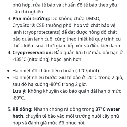
phù hợp, rửa tế bào và chuẩn độ tế bào theo yêu
cầu thí nghiệm.
Pha môi trường:
Do không chứa DMSO,
CryoStor® CSB thường phối hợp với chất bảo vệ
lạnh (cryoprotectants) để đạt được nồng độ chất
bảo quản lạnh cuối cùng theo thiết kế quy trình cụ
thể – kiểm soát thời gian tiếp xúc và điều kiện lạnh.
Cryopreservation:
Bảo quản lưu trữ mẫu dài hạn ở
-135°C (nitơ lỏng) hoặc lạnh hơn
Hạ nhiệt độ chậm tiêu chuẩn (-1°C/phút).
Hạ nhiệt nhiều bước: Giữ tế bào ở -20°C trong 2 giờ,
sau đó hạ xuống -80°C trong 2 giờ.
Lưu ý:
Không khuyến cáo bảo quản dài hạn ở mức
-80°C.
Rã đông:
Nhanh chóng rã đông trong
37°C water
bath
, chuyển tế bào vào môi trường nuôi cấy phù
hợp và đánh giá mức độ phục hồi.