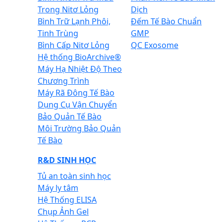
Trong Nitơ Lỏng
Dịch
Bình Trữ Lạnh Phôi,
Đếm Tế Bào Chuẩn
Tinh Trùng
GMP
Bình Cấp Nitơ Lỏng
QC Exosome
Hệ thống BioArchive®
Máy Hạ Nhiệt Độ Theo
Chương Trình
Máy Rã Đông Tế Bào
Dụng Cụ Vận Chuyển
Bảo Quản Tế Bào
Môi Trường Bảo Quản
Tế Bào
R&D SINH HỌC
Tủ an toàn sinh học
Máy ly tâm
Hệ Thống ELISA
Chụp Ảnh Gel