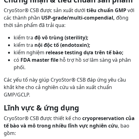
CryoStor® CSB được sản xuất dưới
tiêu chuẩn GMP
với
các thành phần
USP-grade/multi-compendial,
đồng
thời sản phẩm đã trải qua:
kiểm tra
độ vô trùng (sterility);
kiểm tra
nội độc tố (endotoxin);
kiểm nghiệm
release testing dựa trên tế bào;
có
FDA master file
hỗ trợ hồ sơ lâm sàng và phân
phối.
Các yếu tố này giúp CryoStor® CSB đáp ứng yêu cầu
khắt khe cho cả nghiên cứu và sản xuất chuẩn
GMP/GCLP.
Lĩnh vực & ứng dụng
CryoStor® CSB được thiết kế cho
cryopreservation của
tế bào và mô trong nhiều lĩnh vực nghiên cứu
, bao
gồm: