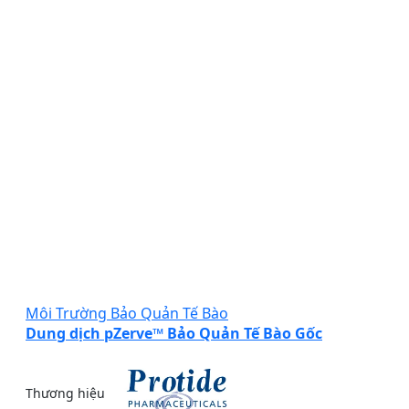
Môi Trường Bảo Quản Tế Bào
Dung dịch pZerve™ Bảo Quản Tế Bào Gốc
Thương hiệu