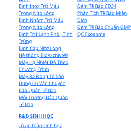
Bình Inox Trữ Mẫu
Đếm Tế Bào CD34
Trong Nitơ Lỏng
Phân Tích Tế Bào Miễn
Bình Nhôm Trữ Mẫu
Dịch
Trong Nitơ Lỏng
Đếm Tế Bào Chuẩn GMP
Bình Trữ Lạnh Phôi, Tinh
QC Exosome
Trùng
Bình Cấp Nitơ Lỏng
Hệ thống BioArchive®
Máy Hạ Nhiệt Độ Theo
Chương Trình
Máy Rã Đông Tế Bào
Dụng Cụ Vận Chuyển
Bảo Quản Tế Bào
Môi Trường Bảo Quản
Tế Bào
R&D SINH HỌC
Tủ an toàn sinh học