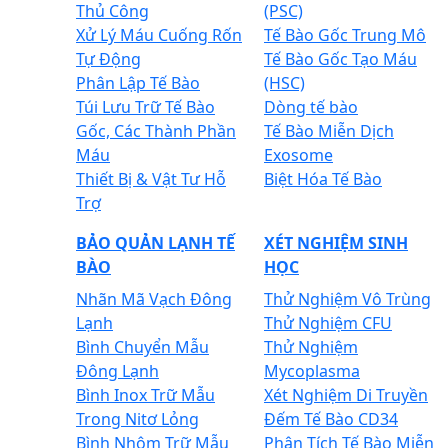
Thủ Công
(PSC)
Xử Lý Máu Cuống Rốn
Tế Bào Gốc Trung Mô
Tự Động
Tế Bào Gốc Tạo Máu
Phân Lập Tế Bào
(HSC)
Túi Lưu Trữ Tế Bào
Dòng tế bào
Gốc, Các Thành Phần
Tế Bào Miễn Dịch
Máu
Exosome
Thiết Bị & Vật Tư Hỗ
Biệt Hóa Tế Bào
Trợ
BẢO QUẢN LẠNH TẾ
XÉT NGHIỆM SINH
BÀO
HỌC
Nhãn Mã Vạch Đông
Thử Nghiệm Vô Trùng
Lạnh
Thử Nghiệm CFU
Bình Chuyển Mẫu
Thử Nghiệm
Đông Lạnh
Mycoplasma
Bình Inox Trữ Mẫu
Xét Nghiệm Di Truyền
Trong Nitơ Lỏng
Đếm Tế Bào CD34
Bình Nhôm Trữ Mẫu
Phân Tích Tế Bào Miễn