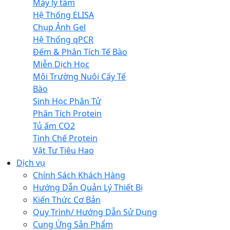
Máy ly tâm
Hệ Thống ELISA
Chụp Ảnh Gel
Hệ Thống qPCR
Đếm & Phân Tích Tế Bào
Miễn Dịch Học
Môi Trường Nuôi Cấy Tế
Bào
Sinh Học Phân Tử
Phân Tích Protein
Tủ ấm CO2
Tinh Chế Protein
Vật Tư Tiêu Hao
Dịch vụ
Chính Sách Khách Hàng
Hướng Dẫn Quản Lý Thiết Bị
Kiến Thức Cơ Bản
Quy Trình/ Hướng Dẫn Sử Dụng
Cung Ứng Sản Phẩm