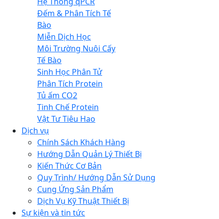
Hệ Thống qPCR
Đếm & Phân Tích Tế
Bào
Miễn Dịch Học
Môi Trường Nuôi Cấy
Tế Bào
Sinh Học Phân Tử
Phân Tích Protein
Tủ ấm CO2
Tinh Chế Protein
Vật Tư Tiêu Hao
Dịch vụ
Chính Sách Khách Hàng
Hướng Dẫn Quản Lý Thiết Bị
Kiến Thức Cơ Bản
Quy Trình/ Hướng Dẫn Sử Dụng
Cung Ứng Sản Phẩm
Dịch Vụ Kỹ Thuật Thiết Bị
Sự kiện và tin tức