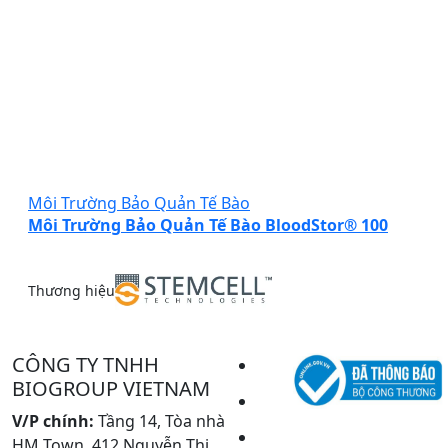
Môi Trường Bảo Quản Tế Bào
Môi Trường Bảo Quản Tế Bào BloodStor® 100
Thương hiệu
CÔNG TY TNHH
BIOGROUP VIETNAM
V/P chính:
Tầng 14, Tòa nhà
HM Town, 412 Nguyễn Thị