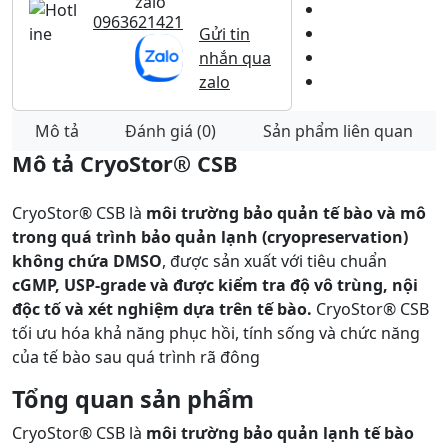
zalo
0963621421
Gửi tin
nhắn qua
zalo
Mô tả
Đánh giá (0)
Sản phẩm liên quan
Mô tả CryoStor® CSB
CryoStor® CSB là
môi trường bảo quản tế bào và mô
trong quá trình bảo quản lạnh (cryopreservation)
không chứa DMSO
, được sản xuất với tiêu chuẩn
cGMP, USP-grade và được kiểm tra độ vô trùng, nội
độc tố và xét nghiệm dựa trên tế bào.
CryoStor® CSB
tối ưu hóa khả năng phục hồi, tính sống và chức năng
của tế bào sau quá trình rã đông
Tổng quan sản phẩm
CryoStor® CSB là
môi trường bảo quản lạnh tế bào