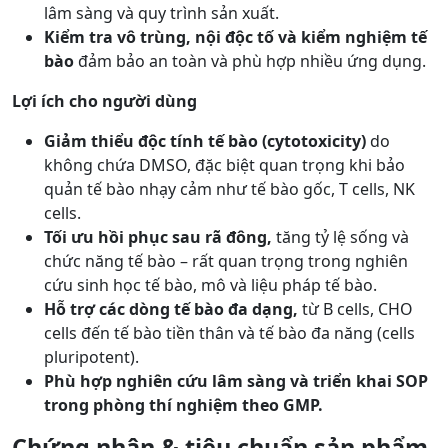
lâm sàng và quy trình sản xuất.
Kiểm tra vô trùng, nội độc tố và kiểm nghiệm tế
bào
đảm bảo an toàn và phù hợp nhiều ứng dụng.
Lợi ích cho người dùng
Giảm thiểu độc tính tế bào (cytotoxicity)
do
không chứa DMSO, đặc biệt quan trọng khi bảo
quản tế bào nhạy cảm như tế bào gốc, T cells, NK
cells.
Tối ưu hồi phục sau rã đông,
tăng tỷ lệ sống và
chức năng tế bào – rất quan trọng trong nghiên
cứu sinh học tế bào, mô và liệu pháp tế bào.
Hỗ trợ các dòng tế bào đa dạng,
từ B cells, CHO
cells đến tế bào tiền thân và tế bào đa năng (cells
pluripotent).
Phù hợp nghiên cứu lâm sàng và triển khai SOP
trong phòng thí nghiệm theo GMP.
Chứng nhận & tiêu chuẩn sản phẩm