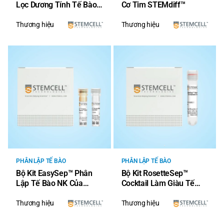
Lọc Dương Tính Tế Bào
Cơ Tim STEMdiff™
CD138 Của Người Từ
Máu Toàn Phần Và Tủy
Thương hiệu
Thương hiệu
Xương
PHÂN LẬP TẾ BÀO
PHÂN LẬP TẾ BÀO
Bộ Kit EasySep™ Phân
Bộ Kit RosetteSep™
Lập Tế Bào NK Của
Cocktail Làm Giàu Tế
Người
Bào NK Của Người
Thương hiệu
Thương hiệu