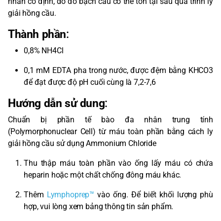
nhân cố định, do đó bạch cầu có thể tồn tại sau quá trình ly
giải hồng cầu.
Thành phần
:
0,8% NH4Cl
0,1 mM EDTA pha trong nước, được đệm bằng KHCO3
để đạt được độ pH cuối cùng là 7,2-7,6
Hướng dẫn sử dung
:
Chuẩn bị phần tế bào đa nhân trung tính
(Polymorphonuclear Cell) từ máu toàn phần bằng cách ly
giải hồng cầu sử dụng Ammonium Chloride
Thu thập máu toàn phần vào ống lấy máu có chứa
heparin hoặc một chất chống đông máu khác.
Thêm
Lymphoprep™
vào ống. Để biết khối lượng phù
hợp, vui lòng xem bảng thông tin sản phẩm.