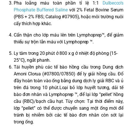
Pha loãng máu toàn phần tỉ lệ 1:1
Dulbecco’s
Phosphate Buffered Saline
với 2% Fetal Bovine Serum
(PBS + 2% FBS; Catalog #07905), hoặc môi trường nuôi
cấy thích hợp khác.
Cẩn thận cho lớp máu lên trên Lymphoprep™, để giảm
thiểu sự trộn lẫn máu với Lymphoprep ™.
Ly tâm trong 20 phút ở 800 x g ở nhiệt độ phòng (15-
25°C), ngắt phanh.
Tái huyền phù các tế bào hồng cầu trong Dung dịch
Amoni Clorua (#07800/07850) để ly giải hồng cầu. Đổ
đầy hoàn toàn vào ống bằng dung dịch ly giải RBC và ủ
trên đá trong 10 phút.Loại bỏ lớp huyết tương, dải tế
bào đơn nhân và Lymphoprep ™, để lại lớp “pellet’ hồng
cầu (RBC)/bạch cầu hạt. Tùy chọn: Tại thời điểm này,
lớp “pellet” có thể được chuyển sang một ống mới để
tránh bị nhiễm bởi các tế bào đơn nhân còn sót lại
trong ống.